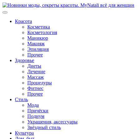
Перейти
к
содержимому
Красота
Косметика
Косметология
Маникюр
Макияж
Эпиляция
Прочее
Здоровье
Диеты
Лечение
Массаж
Процедуры
Фитнес
Прочее
Стиль
Мода
Причёски
Подиум
Украшения, аксессуары
Звёздный стиль
Культура
Дом, быт