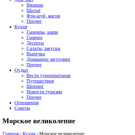
Вязание
Шитьё
Фэн-шуй, магия
Прочее
Кухня
Гарниры, каши
Горячее
Десерты
Салаты, закуски
Выпечка
Домашние заготовки
Прочее
Отдых
Вести туроператоров
Путешествия
Шопинг
Новости туризма
Прочее
Отношения
Советы
Морское великолепие
Главная
›
Кухня
›
Морское великолепие