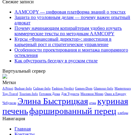
Свежие записи
AAMCOPY — цифровая платформа знаний о текстах
Защита по уголовным делам — почему важен опытный
адвокат
Почему начинающим копирайтерам удобно изучать
коммерческие тексты по методикам AAMCOPY
Курсы «Финансовый директор»: инвестиция в
карьерный рост и стратегическое управление
Особенности проектирования и монтажа панорамного
остекления
Как обустроить беседку в русском стиле
Виртуальный сервер
Метки
A Priori
Buduar-Info
Culinar-Info
Fashion-Verdict
Games-Dom
Glamour-Info
Mastertours
Top-Travel
Tourism-Info
Готовим Дома
Для Туриста
Миллион Меню
Окно в Европу
Элина Быстрицкая
куриная
Чебупели
ачма
печень
фаршированный перец
хлебцы
Навигация
Главная
Контакты