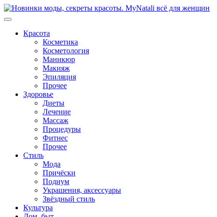
Перейти
к
содержимому
Красота
Косметика
Косметология
Маникюр
Макияж
Эпиляция
Прочее
Здоровье
Диеты
Лечение
Массаж
Процедуры
Фитнес
Прочее
Стиль
Мода
Причёски
Подиум
Украшения, аксессуары
Звёздный стиль
Культура
Дом, быт