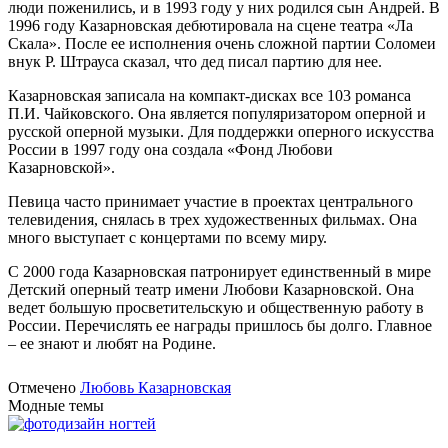
люди поженились, и в 1993 году у них родился сын Андрей. В
1996 году Казарновская дебютировала на сцене театра «Ла
Скала». После ее исполнения очень сложной партии Соломеи
внук Р. Штрауса сказал, что дед писал партию для нее.
Казарновская записала на компакт-дисках все 103 романса
П.И. Чайковского. Она является популяризатором оперной и
русской оперной музыки. Для поддержки оперного искусства
России в 1997 году она создала «Фонд Любови
Казарновской».
Певица часто принимает участие в проектах центрального
телевидения, снялась в трех художественных фильмах. Она
много выступает с концертами по всему миру.
С 2000 года Казарновская патронирует единственный в мире
Детский оперный театр имени Любови Казарновской. Она
ведет большую просветительскую и общественную работу в
России. Перечислять ее награды пришлось бы долго. Главное
– ее знают и любят на Родине.
Отмечено
Любовь Казарновская
Модные темы