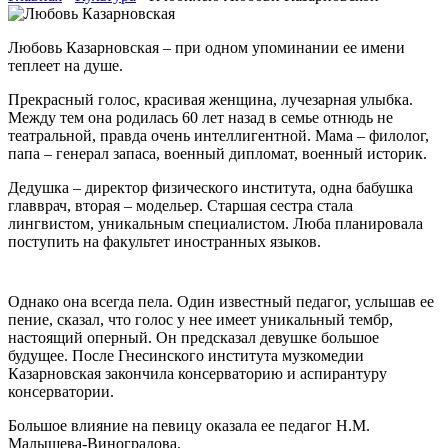
Любовь Казарновская – при одном упоминании ее имени
теплеет на душе.
Прекрасный голос, красивая женщина, лучезарная улыбка.
Между тем она родилась 60 лет назад в семье отнюдь не
театральной, правда очень интеллигентной. Мама – филолог,
папа – генерал запаса, военный дипломат, военный историк.
Дедушка – директор физического института, одна бабушка
главврач, вторая – модельер. Старшая сестра стала
лингвистом, уникальным специалистом. Люба планировала
поступить на факультет иностранных языков.
Однако она всегда пела. Один известный педагог, услышав ее
пение, сказал, что голос у нее имеет уникальный тембр,
настоящий оперный. Он предсказал девушке большое
будущее. После Гнесинского института музкомедии
Казарновская закончила консерваторию и аспирантуру
консерватории.
Большое влияние на певицу оказала ее педагог Н.М.
Малышева-Виноградова.