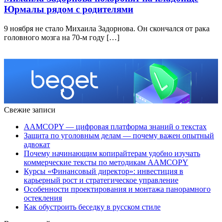
Юрмалы рядом с родителями
9 ноября не стало Михаила Задорнова. Он скончался от рака
головного мозга на 70-м году […]
Свежие записи
AAMCOPY — цифровая платформа знаний о текстах
Защита по уголовным делам — почему важен опытный
адвокат
Почему начинающим копирайтерам удобно изучать
коммерческие тексты по методикам AAMCOPY
Курсы «Финансовый директор»: инвестиция в
карьерный рост и стратегическое управление
Особенности проектирования и монтажа панорамного
остекления
Как обустроить беседку в русском стиле