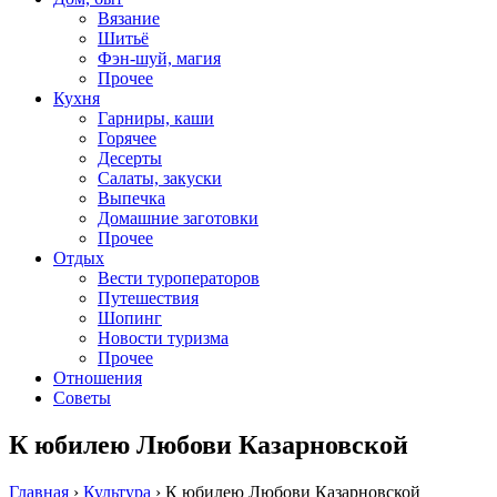
Вязание
Шитьё
Фэн-шуй, магия
Прочее
Кухня
Гарниры, каши
Горячее
Десерты
Салаты, закуски
Выпечка
Домашние заготовки
Прочее
Отдых
Вести туроператоров
Путешествия
Шопинг
Новости туризма
Прочее
Отношения
Советы
К юбилею Любови Казарновской
Главная
›
Культура
›
К юбилею Любови Казарновской