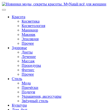
Перейти
к
содержимому
Красота
Косметика
Косметология
Маникюр
Макияж
Эпиляция
Прочее
Здоровье
Диеты
Лечение
Массаж
Процедуры
Фитнес
Прочее
Стиль
Мода
Причёски
Подиум
Украшения, аксессуары
Звёздный стиль
Культура
Дом, быт