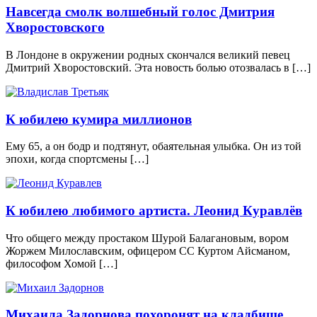
Навсегда смолк волшебный голос Дмитрия
Хворостовского
В Лондоне в окружении родных скончался великий певец
Дмитрий Хворостовский. Эта новость болью отозвалась в […]
К юбилею кумира миллионов
Ему 65, а он бодр и подтянут, обаятельная улыбка. Он из той
эпохи, когда спортсмены […]
К юбилею любимого артиста. Леонид Куравлёв
Что общего между простаком Шурой Балагановым, вором
Жоржем Милославским, офицером СС Куртом Айсманом,
философом Хомой […]
Михаила Задорнова похоронят на кладбище