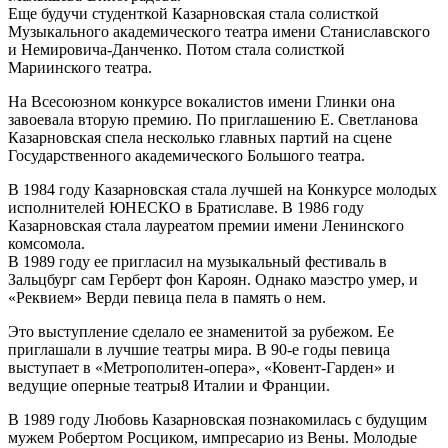
Еще будучи студенткой Казарновская стала солисткой
Музыкального академического театра имени Станиславского
и Немировича-Данченко. Потом стала солисткой
Мариинского театра.
На Всесоюзном конкурсе вокалистов имени Глинки она
завоевала вторую премию. По приглашению Е. Светланова
Казарновская спела несколько главных партий на сцене
Государственного академического Большого театра.
В 1984 году Казарновская стала лучшей на Конкурсе молодых
исполнителей ЮНЕСКО в Братиславе. В 1986 году
Казарновская стала лауреатом премии имени Ленинского
комсомола.
В 1989 году ее пригласил на музыкальный фестиваль в
Зальцбург сам Герберт фон Кароян. Однако маэстро умер, и
«Реквием» Верди певица пела в память о нем.
Это выступление сделало ее знаменитой за рубежом. Ее
приглашали в лучшие театры мира. В 90-е годы певица
выступает в «Метрополитен-опера», «Ковент-Гарден» и
ведущие оперные театры8 Италии и Франции.
В 1989 году Любовь Казарновская познакомилась с будущим
мужем Робертом Росциком, импресарио из Вены. Молодые