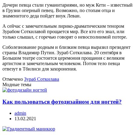
Дочери певца стали гуманитариями, но муж Кети – известный
в Грузии оперный певец. Возможно, по стопам отца и
знаменитого деда пойдет внук Леван.
А сейчас с замечательным лирико-драматическим тенором
Зурабом Соткилавой прощается мир. Все кто его знал, или
только слышал, с горечью говорят о невосполнимой потере.
Соболезнование родным и близким певца выразил президент
страны Владимир Путин. Зураб Соткилава. 20 сентября в
Большом театре состоится церемония прощания с великим
артистом и замечательным человеком. Потом тело певца
отвезут в Тбилиси для захоронения.
Отмечено
Зураб Соткилава
Модные темы
Как пользоваться фотодизайном для ногтей?
admin
13.02.2021