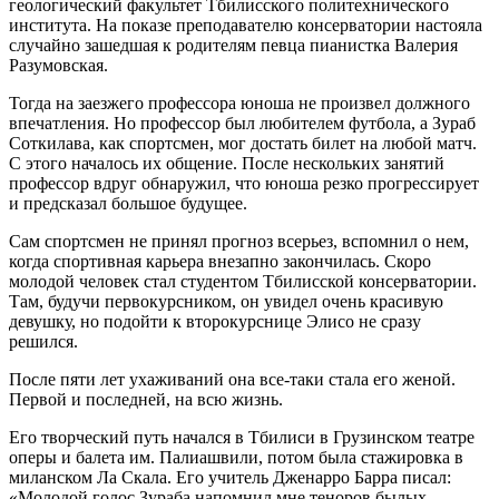
геологический факультет Тбилисского политехнического
института. На показе преподавателю консерватории настояла
случайно зашедшая к родителям певца пианистка Валерия
Разумовская.
Тогда на заезжего профессора юноша не произвел должного
впечатления. Но профессор был любителем футбола, а Зураб
Соткилава, как спортсмен, мог достать билет на любой матч.
С этого началось их общение. После нескольких занятий
профессор вдруг обнаружил, что юноша резко прогрессирует
и предсказал большое будущее.
Сам спортсмен не принял прогноз всерьез, вспомнил о нем,
когда спортивная карьера внезапно закончилась. Скоро
молодой человек стал студентом Тбилисской консерватории.
Там, будучи первокурсником, он увидел очень красивую
девушку, но подойти к второкурснице Элисо не сразу
решился.
После пяти лет ухаживаний она все-таки стала его женой.
Первой и последней, на всю жизнь.
Его творческий путь начался в Тбилиси в Грузинском театре
оперы и балета им. Палиашвили, потом была стажировка в
миланском Ла Скала. Его учитель Дженарро Барра писал:
«Молодой голос Зураба напомнил мне теноров былых