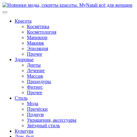
Перейти
к
содержимому
Красота
Косметика
Косметология
Маникюр
Макияж
Эпиляция
Прочее
Здоровье
Диеты
Лечение
Массаж
Процедуры
Фитнес
Прочее
Стиль
Мода
Причёски
Подиум
Украшения, аксессуары
Звёздный стиль
Культура
Дом, быт