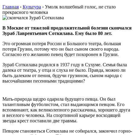
Главная
›
Культура
›
Умолк волшебный голос, не стало
прекрасного человека
В Москве от тяжелой продолжительной болезни скончался
Зураб Лаврентьевич Соткилава. Ему было 80 лет.
Это огромная потеря России и Большого театра, большая
потеря Грузии, потому что он был сыном своего народа.
Согласно его желанию певец будет похоронен в Грузии.
Зураб Соткилава родился в 1937 году в Сухуме. Семья была
далека от театра, у отца и слуха не было. Правда, можно ли
быть далеким от пения, будучи грузином, сыном народа с
высочайшими песенными традициями?
Мать-природа щедро одарила будущего певца. Он был
талантливым футболистом, стал выдающимся певцом. Его
вспоминают, как великолепного рассказчика, хорошего друга
и веселого человека. На спортивной карьере восходящей
звезды крест поставили две травмы.
Певцом становиться Соткилава не собирался, закончил горно-