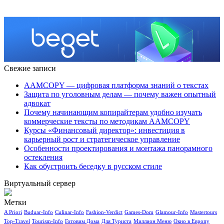
Свежие записи
AAMCOPY — цифровая платформа знаний о текстах
Защита по уголовным делам — почему важен опытный
адвокат
Почему начинающим копирайтерам удобно изучать
коммерческие тексты по методикам AAMCOPY
Курсы «Финансовый директор»: инвестиция в
карьерный рост и стратегическое управление
Особенности проектирования и монтажа панорамного
остекления
Как обустроить беседку в русском стиле
Виртуальный сервер
Метки
A Priori
Buduar-Info
Culinar-Info
Fashion-Verdict
Games-Dom
Glamour-Info
Mastertours
Top-Travel
Tourism-Info
Готовим Дома
Для Туриста
Миллион Меню
Окно в Европу