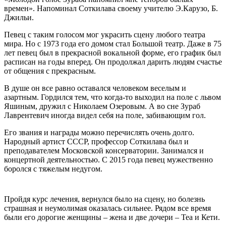
времен». Напоминал Соткилава своему учителю Э.Карузо, Б.
Джильи.
Певец с таким голосом мог украсить сцену любого театра
мира. Но с 1973 года его домом стал Большой театр. Даже в 75
лет певец был в прекрасной вокальной форме, его график был
расписан на годы вперед. Он продолжал дарить людям счастье
от общения с прекрасным.
В душе он все равно оставался человеком веселым и
азартным. Гордился тем, что когда-то выходил на поле с львом
Яшиным, дружил с Николаем Озеровым. А во сне Зураб
Лаврентевич иногда видел себя на поле, забивающим гол.
Его звания и награды можно перечислять очень долго.
Народный артист СССР, профессор Соткилава был и
преподавателем Московской консерватории. Занимался и
концертной деятельностью. С 2015 года певец мужественно
боролся с тяжелым недугом.
Пройдя курс лечения, вернулся было на сцену, но болезнь
страшная и неумолимая оказалась сильнее. Рядом все время
были его дорогие женщины – жена и две дочери – Теа и Кети.