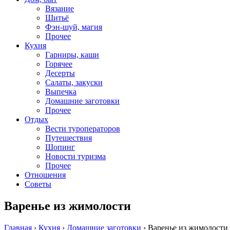
Вязание
Шитьё
Фэн-шуй, магия
Прочее
Кухня
Гарниры, каши
Горячее
Десерты
Салаты, закуски
Выпечка
Домашние заготовки
Прочее
Отдых
Вести туроператоров
Путешествия
Шопинг
Новости туризма
Прочее
Отношения
Советы
Варенье из жимолости
Главная
›
Кухня
›
Домашние заготовки
›
Варенье из жимолости