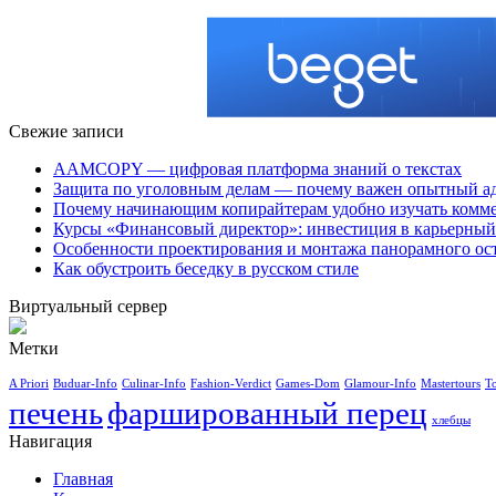
Свежие записи
AAMCOPY — цифровая платформа знаний о текстах
Защита по уголовным делам — почему важен опытный а
Почему начинающим копирайтерам удобно изучать ком
Курсы «Финансовый директор»: инвестиция в карьерный 
Особенности проектирования и монтажа панорамного ос
Как обустроить беседку в русском стиле
Виртуальный сервер
Метки
A Priori
Buduar-Info
Culinar-Info
Fashion-Verdict
Games-Dom
Glamour-Info
Mastertours
T
печень
фаршированный перец
хлебцы
Навигация
Главная