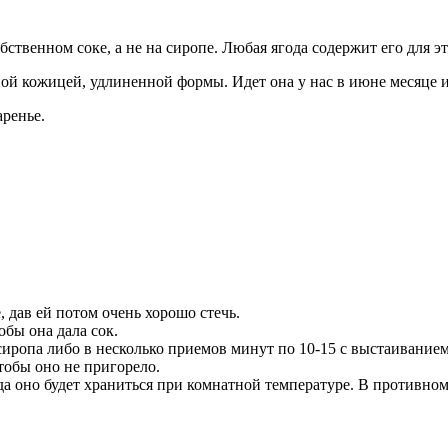
бственном соке, а не на сиропе. Любая ягода содержит его для э
ной кожицей, удлиненной формы. Идет она у нас в июне месяце 
аренье.
 дав ей потом очень хорошо стечь.
обы она дала сок.
я сиропа либо в несколько приемов минут по 10-15 с выстаивание
тобы оно не пригорело.
да оно будет храниться при комнатной температуре. В противном