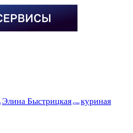
Элина Быстрицкая
куриная
и
ачма