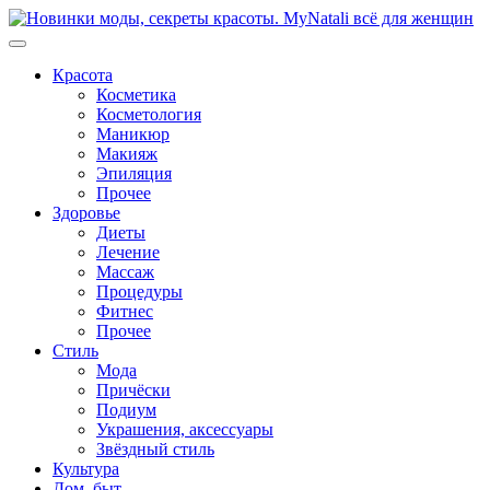
Перейти
к
содержимому
Красота
Косметика
Косметология
Маникюр
Макияж
Эпиляция
Прочее
Здоровье
Диеты
Лечение
Массаж
Процедуры
Фитнес
Прочее
Стиль
Мода
Причёски
Подиум
Украшения, аксессуары
Звёздный стиль
Культура
Дом, быт