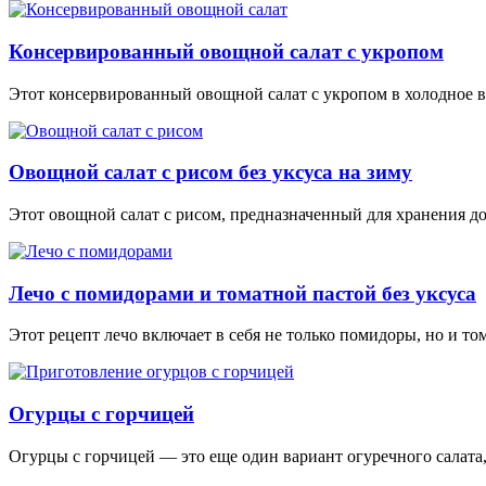
Консервированный овощной салат с укропом
Этот консервированный овощной салат с укропом в холодное в
Овощной салат с рисом без уксуса на зиму
Этот овощной салат с рисом, предназначенный для хранения до
Лечо с помидорами и томатной пастой без уксуса
Этот рецепт лечо включает в себя не только помидоры, но и то
Огурцы с горчицей
Огурцы с горчицей — это еще один вариант огуречного салата,