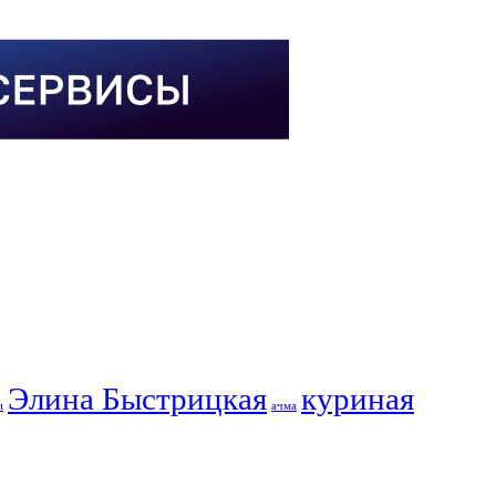
Элина Быстрицкая
куриная
и
ачма