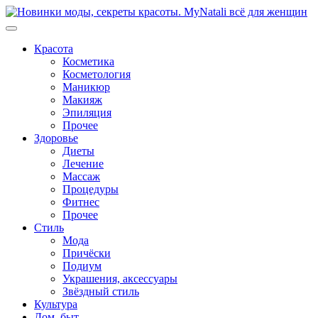
Перейти
к
содержимому
Красота
Косметика
Косметология
Маникюр
Макияж
Эпиляция
Прочее
Здоровье
Диеты
Лечение
Массаж
Процедуры
Фитнес
Прочее
Стиль
Мода
Причёски
Подиум
Украшения, аксессуары
Звёздный стиль
Культура
Дом, быт