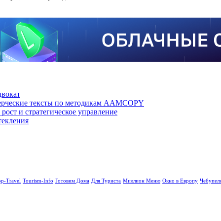
двокат
мерческие тексты по методикам AAMCOPY
рост и стратегическое управление
текления
op-Travel
Tourism-Info
Готовим Дома
Для Туриста
Миллион Меню
Окно в Европу
Чебупел