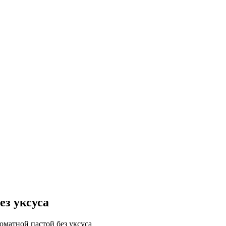
ез уксуса
оматной пастой без уксуса