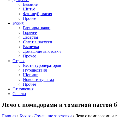
Вязание
Шитьё
Фэн-шуй, магия
Прочее
Кухня
Гарниры, каши
Горячее
Десерты
Салаты, закуски
Выпечка
Домашние заготовки
Прочее
Отдых
Вести туроператоров
Путешествия
Шопинг
Новости туризма
Прочее
Отношения
Советы
Лечо с помидорами и томатной пастой б
Главная
›
Кухня
›
Домашние заготовки
›
Лечо с помидорами и т