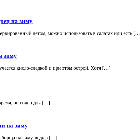
рец на зиму
ервированный летом, можно использовать в салатах или есть […
а зиму
учается кисло-сладкой и при этом острой. Хотя […]
время, он годен для […]
ми на зиму
 борща на зиму, ведь в […]