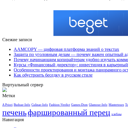
Свежие записи
AAMCOPY — цифровая платформа знаний о текстах
Защита по уголовным делам — почему важен опытный а
Почему начинающим копирайтерам удобно изучать ком
Курсы «Финансовый директор»: инвестиция в карьерный 
Особенности проектирования и монтажа панорамного ос
Как обустроить беседку в русском стиле
Виртуальный сервер
Метки
A Priori
Buduar-Info
Culinar-Info
Fashion-Verdict
Games-Dom
Glamour-Info
Mastertours
T
печень
фаршированный перец
хлебцы
Навигация