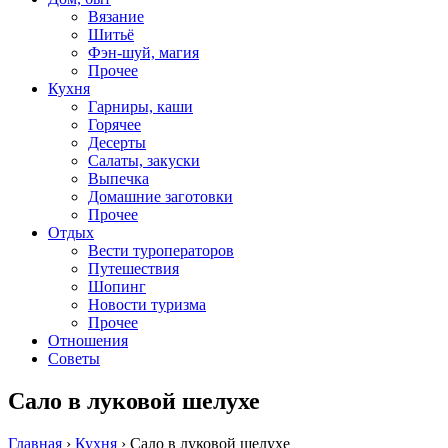
Вязание
Шитьё
Фэн-шуй, магия
Прочее
Кухня
Гарниры, каши
Горячее
Десерты
Салаты, закуски
Выпечка
Домашние заготовки
Прочее
Отдых
Вести туроператоров
Путешествия
Шопинг
Новости туризма
Прочее
Отношения
Советы
Сало в луковой шелухе
Главная
›
Кухня
›
Сало в луковой шелухе