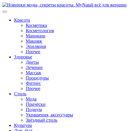
Перейти
к
содержимому
Красота
Косметика
Косметология
Маникюр
Макияж
Эпиляция
Прочее
Здоровье
Диеты
Лечение
Массаж
Процедуры
Фитнес
Прочее
Стиль
Мода
Причёски
Подиум
Украшения, аксессуары
Звёздный стиль
Культура
Дом, быт