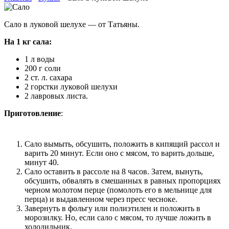
Сало в луковой шелухе — от Татьяны.
На 1 кг сала:
1 л воды
200 г соли
2 ст. л. сахара
2 горстки луковой шелухи
2 лавровых листа.
Приготовление
:
Сало вымыть, обсушить, положить в кипящий рассол и
варить 20 минут. Если оно с мясом, то варить дольше,
минут 40.
Сало оставить в рассоле на 8 часов. Затем, вынуть,
обсушить, обвалять в смешанных в равных пропорциях
черном молотом перце (помолоть его в мельнице для
перца) и выдавленном через пресс чесноке.
Завернуть в фольгу или полиэтилен и положить в
морозилку. Но, если сало с мясом, то лучше ложить в
холодильник.