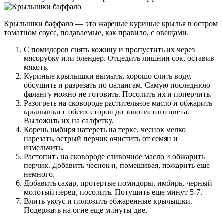
Крылышки баффало — это жареные куриные крылья в остром
томатном соусе, подаваемые, как правило, с овощами.
С помидоров снять кожицу и пропустить их через
мясорубку или блендер. Отцедить лишний сок, оставив
мякоть.
Куриные крылышки вымыть, хорошо слить воду,
обсушить и разрезать по фалангам. Самую последнюю
фалангу можно не готовить. Посолить их и поперчить.
Разогреть на сковороде растительное масло и обжарить
крылышки с обеих сторон до золотистого цвета.
Выложить их на салфетку.
Корень имбиря натереть на терке, чеснок мелко
нарезать, острый перчик очистить от семян и
измельчить.
Растопить на сковороде сливочное масло и обжарить
перчик. Добавить чеснок и, помешивая, пожарить еще
немного.
Добавить сахар, протертые помидоры, имбирь, черный
молотый перец, посолить. Потушить еще минут 5-7.
Влить уксус и положить обжаренные крылышки.
Подержать на огне еще минуты две.