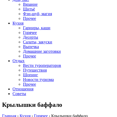
Вязание
Шитьё
Фэн-шуй, магия
Прочее
Кухня
Гарниры, каши
Горячее
Десерты
Салаты, закуски
Выпечка
Домашние заготовки
Прочее
Отдых
Вести туроператоров
Путешествия
Шопинг
Новости туризма
Прочее
Отношения
Советы
Крылышки баффало
Главная
›
Кухня
›
Горячее
›
Крылышки баффало