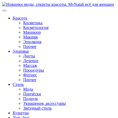
Перейти
к
содержимому
Красота
Косметика
Косметология
Маникюр
Макияж
Эпиляция
Прочее
Здоровье
Диеты
Лечение
Массаж
Процедуры
Фитнес
Прочее
Стиль
Мода
Причёски
Подиум
Украшения, аксессуары
Звёздный стиль
Культура
Дом, быт