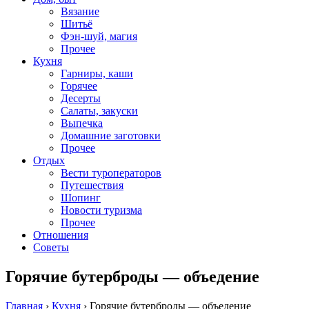
Вязание
Шитьё
Фэн-шуй, магия
Прочее
Кухня
Гарниры, каши
Горячее
Десерты
Салаты, закуски
Выпечка
Домашние заготовки
Прочее
Отдых
Вести туроператоров
Путешествия
Шопинг
Новости туризма
Прочее
Отношения
Советы
Горячие бутерброды — объедение
Главная
›
Кухня
›
Горячие бутерброды — объедение