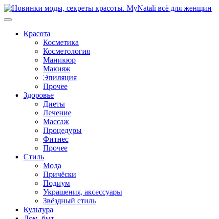
Перейти
к
содержимому
Красота
Косметика
Косметология
Маникюр
Макияж
Эпиляция
Прочее
Здоровье
Диеты
Лечение
Массаж
Процедуры
Фитнес
Прочее
Стиль
Мода
Причёски
Подиум
Украшения, аксессуары
Звёздный стиль
Культура
Дом, быт