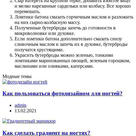
Сыр натереть на крупной терке, добавить взбитое яйцо
и мелко нарезанные сардельки или колбасу. Все хорошо
перемешать.
Ломтики батона смазать горчичным маслом и разложить
на них сырно-колбасную массу.
Полученные бутерброды запечь до готовности в
микроволновке или духовке.
Если ломтики батона дополнительно смазать снизу
сливочным маслом и запечь их в духовке, бутерброды
получатся хрустящими.
Украсить бутерброды можно зеленью, тонкими
ломтиками маринованных овощей, зеленым горошком,
маслинами или оливками, каперсами.
Модные темы
Как пользоваться фотодизайном для ногтей?
admin
13.02.2021
Как сделать градиент на ногтях?