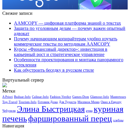
Свежие записи
AAMCOPY — цифровая платформа знаний о текстах
Защита по уголовным делам — почему важен опытный
адвокат
Почему начинающим копирайтерам удобно изучать
коммерческие тексты по методикам AAMCOPY
Курсы «Финансовый директор»: инвестиция в
карьерный рост и стратегическое управление
Особенности проектирования и монтажа панорамного
остекления
Как обустроить беседку в русском стиле
Виртуальный сервер
Метки
A Priori
Buduar-Info
Culinar-Info
Fashion-Verdict
Games-Dom
Glamour-Info
Mastertours
Top-Travel
Tourism-Info
Готовим Дома
Для Туриста
Миллион Меню
Окно в Европу
Элина Быстрицкая
куриная
Чебупели
ачма
печень
фаршированный перец
хлебцы
Навигация