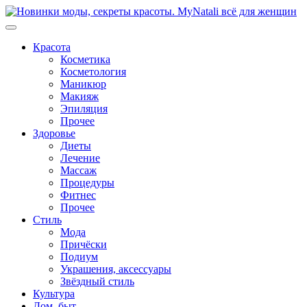
Перейти
к
содержимому
Красота
Косметика
Косметология
Маникюр
Макияж
Эпиляция
Прочее
Здоровье
Диеты
Лечение
Массаж
Процедуры
Фитнес
Прочее
Стиль
Мода
Причёски
Подиум
Украшения, аксессуары
Звёздный стиль
Культура
Дом, быт