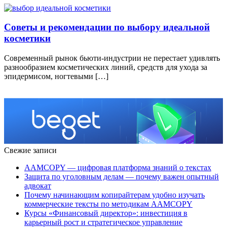
Советы и рекомендации по выбору идеальной
косметики
Современный рынок бьюти-индустрии не перестает удивлять
разнообразием косметических линий, средств для ухода за
эпидермисом, ногтевыми […]
Свежие записи
AAMCOPY — цифровая платформа знаний о текстах
Защита по уголовным делам — почему важен опытный
адвокат
Почему начинающим копирайтерам удобно изучать
коммерческие тексты по методикам AAMCOPY
Курсы «Финансовый директор»: инвестиция в
карьерный рост и стратегическое управление