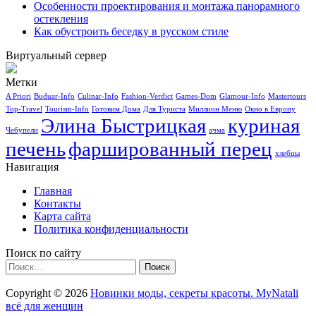
Особенности проектирования и монтажа панорамного
остекления
Как обустроить беседку в русском стиле
Виртуальный сервер
Метки
A Priori
Buduar-Info
Culinar-Info
Fashion-Verdict
Games-Dom
Glamour-Info
Mastertours
Top-Travel
Tourism-Info
Готовим Дома
Для Туриста
Миллион Меню
Окно в Европу
Элина Быстрицкая
куриная
Чебупели
ачма
печень
фаршированный перец
хлебцы
Навигация
Главная
Контакты
Карта сайта
Политика конфиденциальности
Поиск по сайту
Найти:
Copyright © 2026
Новинки моды, секреты красоты. MyNatali
всё для женщин