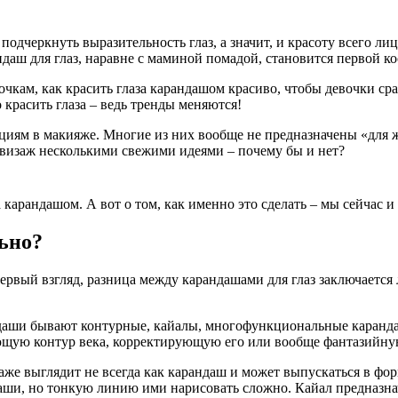
дчеркнуть выразительность глаз, а значит, и красоту всего лиц
ндаш для глаз, наравне с маминой помадой, становится первой к
чкам, как красить глаза карандашом красиво, чтобы девочки сра
красить глаза – ведь тренды меняются!
нциям в макияже. Многие из них вообще не предназначены «для
 визаж несколькими свежими идеями – почему бы и нет?
за карандашом. А вот о том, как именно это сделать – мы сейчас 
ьно?
ервый взгляд, разница между карандашами для глаз заключается л
ндаши бывают контурные, кайалы, многофункциональные каранд
ющую контур века, корректирующую его или вообще фантазийну
аже выглядит не всегда как карандаш и может выпускаться в фо
ши, но тонкую линию ими нарисовать сложно. Кайал предназначе