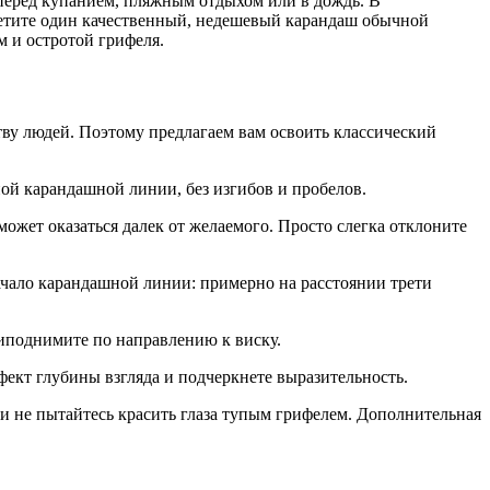
 перед купанием, пляжным отдыхом или в дождь. В
ретите один качественный, недешевый карандаш обычной
м и остротой грифеля.
тву людей. Поэтому предлагаем вам освоить классический
ной карандашной линии, без изгибов и пробелов.
ожет оказаться далек от желаемого. Просто слегка отклоните
ачало карандашной линии: примерно на расстоянии трети
риподнимите по направлению к виску.
фект глубины взгляда и подчеркнете выразительность.
 и не пытайтесь красить глаза тупым грифелем. Дополнительная