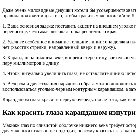
Даже очень миловидные девушки хотели бы усовершенствовать с
правила подходят и для того, чтобы красить маленькие и/или б
1. Ваша основная задача: поставить акцент на внешнем уголке
переносице, чем самая высокая точка ресничного края.
2. Уделите особенное внимание толщине линии: она должна плав
нет (хвостик стрелки, направленный вверх и наружу).
3. Карандаш на нижнем веке, вопреки стереотипу, зрительно у
пару миллиметров в длину.
4. Чтобы визуально увеличить глаза, не оставляйте линию четк
5. Вечером и для создания нарядного образа можно дополнить
воспользоваться угольно-черным контурным карандашом, а зат
Карандашом глаза красят в первую очередь, после того, как на
Как красить глаза карандашом изнутри
Макияж глаз по слизистой оболочке нижнего века требует осто
для маленьких глаз он не подходит, поэтому красить глаза к