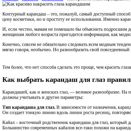
Контурный карандаш – это, пожалуй, самый доступный способ по
цену косметики, но и простоту ее использования. Именно кара
И, если честно, мамам не помешало бы объяснить подросшим до
женщинам любого возраста пригодится информация, как модно 
Конечно, совсем не обязательно следовать всем модным тенде
мягко говоря, необычно. Но разнообразить свой повседневный
Тем более, что нет способа сделать это проще, чем красить гла
Как выбрать карандаш для глаз правил
Карандашей, как и женских глаз, — великое разнообразие. На п
должны учитывать и другие параметры:
Тип карандаша для глаз.
В зависимости от назначения, кара
Он создает тонкую линию вдоль линии роста ресниц, повторя
Кайал – восточный родственник карандаша для глаз, который д
Большинство современных кайалов все-таки похожи на каранда