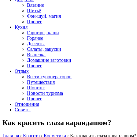
Вязание
Шитьё
Фэн-шуй, магия
Прочее
Кухня
Гарниры, каши
Горячее
Десерты
Салаты, закуски
Выпечка
Домашние заготовки
Прочее
Отдых
Вести туроператоров
Путешествия
Шопинг
Новости туризма
Прочее
Отношения
Советы
Как красить глаза карандашом?
Главная
›
Красота
›
Косметика
›
Как красить глаза карандашом?