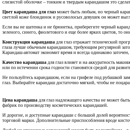
слизистой оболочке – тонким и твердым карандашом это сделат
Цвет карандаша для глаз
может быть любым, но черный каран
светлой коже блондинок и русоволосых девушек он может выгля
Если вы не шатенка и не брюнетка, приберегите черный каранд
зеленого, синего, фиолетового и еще более ярких цветов, то о
Конструкция карандаша
для глаз отражает технический прог
глаза лучше обычным карандашом, требующим регулярной заточки
Карандаш-автомат экономит время и всегда одинаково заточен,
Качество карандаша
для глаз влияет и на аккуратность маки
или по истечении срока годности становятся средой для развит
Не пользуйтесь карандашом, если на грифеле под рубашкой зам
глаз. Выбирайте карандаш достаточно мягкий, чтобы не поцар
Цена карандаша
для глаз надлежащего качества не может быть
фабрик по производству косметических карандашей.
И дорогие, и доступные карандаши с большой долей вероятност
торговой марки. Дополнительные приспособления вроде кисточ