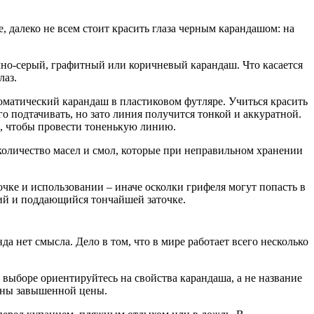
 далеко не всем стоит красить глаза черным карандашом: на
мно-серый, графитный или коричневый карандаш. Что касается
лаз.
оматический карандаш в пластиковом футляре. Учиться красить
о подтачивать, но зато линия получится тонкой и аккуратной.
ой, чтобы провести тоненькую линию.
 количество масел и смол, которые при неправильном хранении
чке и использовании – иначе осколки грифеля могут попасть в
гий и поддающийся тончайшей заточке.
а нет смысла. Дело в том, что в мире работает всего несколько
выборе ориентируйтесь на свойства карандаша, а не название
чины завышенной цены.