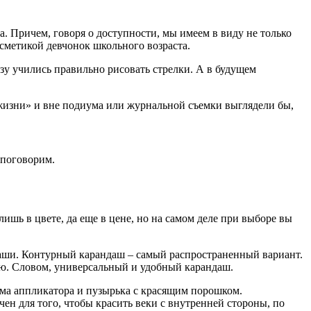
а. Причем, говоря о доступности, мы имеем в виду не только
осметикой девчонок школьного возраста.
зу учились правильно рисовать стрелки. А в будущем
 жизни» и вне подиума или журнальной съемки выглядели бы,
и поговорим.
ишь в цвете, да еще в цене, но на самом деле при выборе вы
аши. Контурный карандаш – самый распространенный вариант.
ю. Словом, универсальный и удобный карандаш.
рма аппликатора и пузырька с красящим порошком.
н для того, чтобы красить веки с внутренней стороны, по