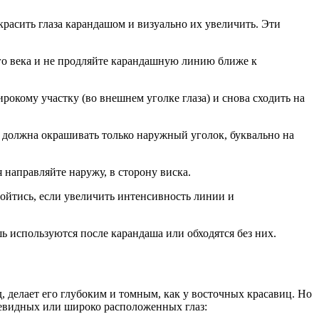
красить глаза карандашом и визуально их увеличить. Эти
ого века и не продляйте карандашную линию ближе к
рокому участку (во внешнем уголке глаза) и снова сходить на
ия должна окрашивать только наружный уголок, буквально на
 направляйте наружу, в сторону виска.
бойтись, если увеличить интенсивность линии и
ь используются после карандаша или обходятся без них.
, делает его глубоким и томным, как у восточных красавиц. Но
левидных или широко расположенных глаз: