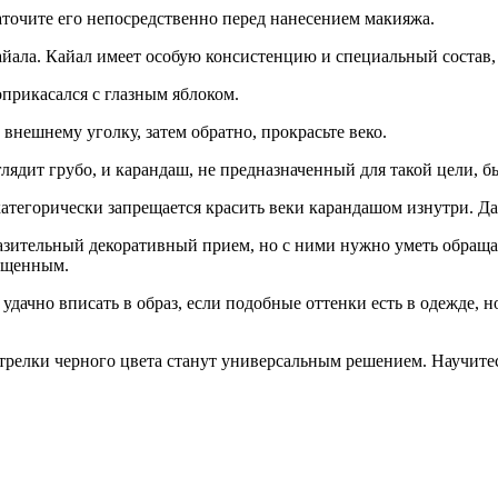
Заточите его непосредственно перед нанесением макияжа.
кайала. Кайал имеет особую консистенцию и специальный состав,
оприкасался с глазным яблоком.
 внешнему уголку, затем обратно, прокрасьте веко.
глядит грубо, и карандаш, не предназначенный для такой цели, б
 категорически запрещается красить веки карандашом изнутри. Д
зительный декоративный прием, но с ними нужно уметь обращать
сыщенным.
дачно вписать в образ, если подобные оттенки есть в одежде, н
 стрелки черного цвета станут универсальным решением. Научитес