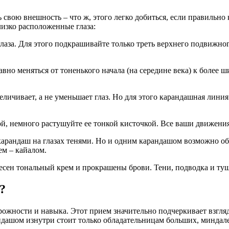
вою внешность – что ж, этого легко добиться, если правильно 
лизко расположенные глаза:
 глаза. Для этого подкрашивайте только треть верхнего подвижн
но меняться от тоненького начала (на середине века) к более ши
величивает, а не уменьшает глаз. Но для этого карандашная лин
ой, немного растушуйте ее тонкой кисточкой. Все ваши движения
 карандаш на глазах тенями. Но и одним карандашом возможно о
ем – кайалом.
несен тональный крем и прокрашены брови. Тени, подводка и туш
?
рожности и навыка. Этот прием значительно подчеркивает взгляд
арандашом изнутри стоит только обладательницам больших, минда