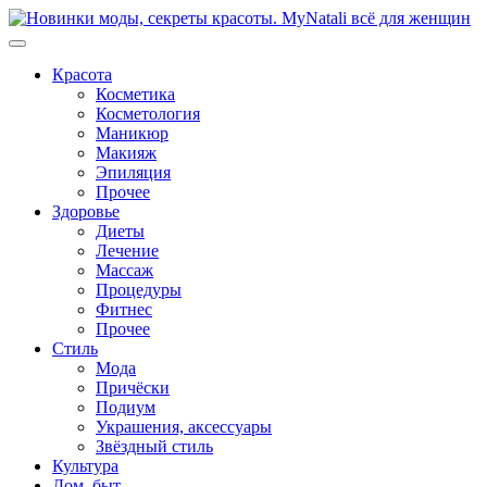
Перейти
к
содержимому
Красота
Косметика
Косметология
Маникюр
Макияж
Эпиляция
Прочее
Здоровье
Диеты
Лечение
Массаж
Процедуры
Фитнес
Прочее
Стиль
Мода
Причёски
Подиум
Украшения, аксессуары
Звёздный стиль
Культура
Дом, быт