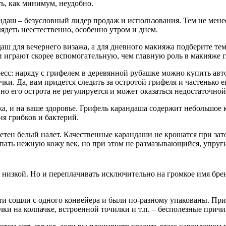
ь, как минимум, неудобно.
даш – безусловный лидер продаж и использования. Тем не менее,
деть неестественно, особенно утром и днем.
аш для вечернего визажа, а для дневного макияжа подберите те
ни играют скорее вспомогательную, чем главную роль в макияже г
ресс: наряду с грифелем в деревянной рубашке можно купить авт
. Да, вам придется следить за остротой грифеля и частенько ег
 но его острота не регулируется и может оказаться недостаточн
яжа, и на ваше здоровье. Грифель карандаша содержит небольшое
ия грибков и бактерий.
етен белый налет. Качественные карандаши не крошатся при зато
апать нежную кожу век, но при этом не размазывающийся, упру
 низкой. Но и переплачивать исключительно на громкое имя бренд
и сошли с одного конвейера и были по-разному упакованы. При 
ки на колпачке, встроенной точилки и т.п. – бесполезные при