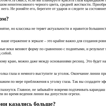
том есть смысл, если вы планируете красить глаза карандашом
ашом неинтенсивного черного цвета, средней жесткости. Приоб
его. Не роняйте его, берегите от ударов и следите за состояние
шом?
нятие, но классика не теряет актуальности и нравится большинс
 ваше отражение в зеркале – это крайне важно для создания ров
ные веки меняют форму по сравнению с поднятыми, и результат м
 собой.
чному краю, можно даже между основаниями ресниц. Это будет н
голка глаза и немного выступите за уголок. Окончание линии п
ажим по мере приближения к уголку глаза. Так вы создадите эф
аспахнутся. Главное, не забывайте вовремя подтачивать карандаш
ли во время ведения линии вы допустили огрехи.
они казались больше?