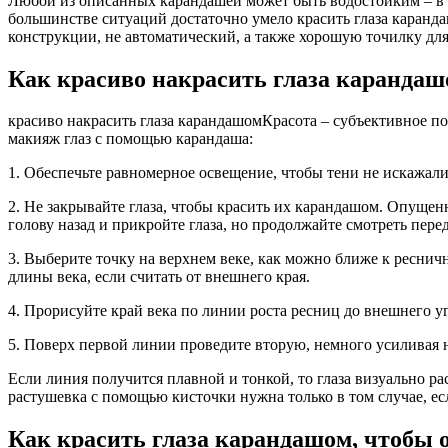
Любой из описанных карандашей может быть водостойким – в э
большинстве ситуаций достаточно умело красить глаза каранд
конструкции, не автоматический, а также хорошую точилку для н
Как красиво накрасить глаза каранда
красиво накрасить глаза карандашомКрасота – субъективное по
макияж глаз с помощью карандаша:
1. Обеспечьте равномерное освещение, чтобы тени не искажали
2. Не закрывайте глаза, чтобы красить их карандашом. Опущен
голову назад и прикройте глаза, но продолжайте смотреть перед
3. Выберите точку на верхнем веке, как можно ближе к ресни
длины века, если считать от внешнего края.
4. Прорисуйте край века по линии роста ресниц до внешнего у
5. Поверх первой линии проведите вторую, немного усиливая н
Если линия получится плавной и тонкой, то глаза визуально р
растушевка с помощью кисточки нужна только в том случае, ес
Как красить глаза карандашом, чтобы 