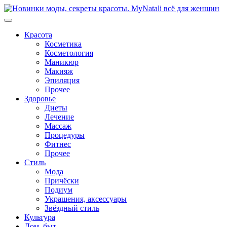
Перейти
к
содержимому
Красота
Косметика
Косметология
Маникюр
Макияж
Эпиляция
Прочее
Здоровье
Диеты
Лечение
Массаж
Процедуры
Фитнес
Прочее
Стиль
Мода
Причёски
Подиум
Украшения, аксессуары
Звёздный стиль
Культура
Дом, быт