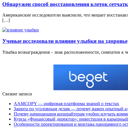
Обнаружен способ восстановления клеток сетчат
Американские исследователи выяснили, что мешает восстанавл
[…]
Ученые исследовали влияние улыбки на здоровье
Улыбка вознаграждения – знак расположенности, симпатии к ч
Свежие записи
AAMCOPY — цифровая платформа знаний о текстах
Защита по уголовным делам — почему важен опытный а
Почему начинающим копирайтерам удобно изучать ком
Курсы «Финансовый директор»: инвестиция в карьерный 
Особенности проектирования и монтажа панорамного ос