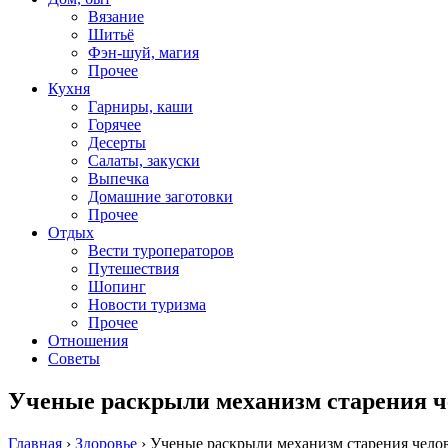
Вязание
Шитьё
Фэн-шуй, магия
Прочее
Кухня
Гарниры, каши
Горячее
Десерты
Салаты, закуски
Выпечка
Домашние заготовки
Прочее
Отдых
Вести туроператоров
Путешествия
Шопинг
Новости туризма
Прочее
Отношения
Советы
Ученые раскрыли механизм старения ч
Главная
›
Здоровье
›
Ученые раскрыли механизм старения чело