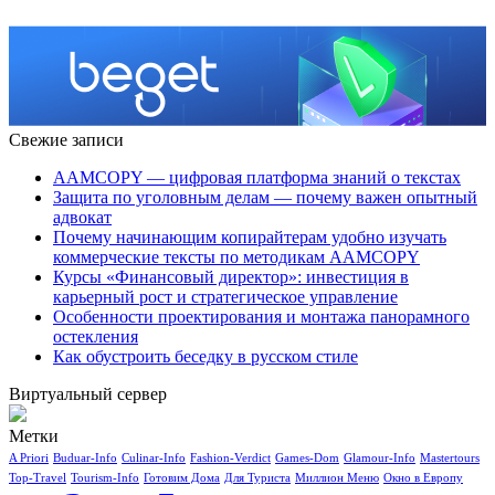
Свежие записи
AAMCOPY — цифровая платформа знаний о текстах
Защита по уголовным делам — почему важен опытный
адвокат
Почему начинающим копирайтерам удобно изучать
коммерческие тексты по методикам AAMCOPY
Курсы «Финансовый директор»: инвестиция в
карьерный рост и стратегическое управление
Особенности проектирования и монтажа панорамного
остекления
Как обустроить беседку в русском стиле
Виртуальный сервер
Метки
A Priori
Buduar-Info
Culinar-Info
Fashion-Verdict
Games-Dom
Glamour-Info
Mastertours
Top-Travel
Tourism-Info
Готовим Дома
Для Туриста
Миллион Меню
Окно в Европу