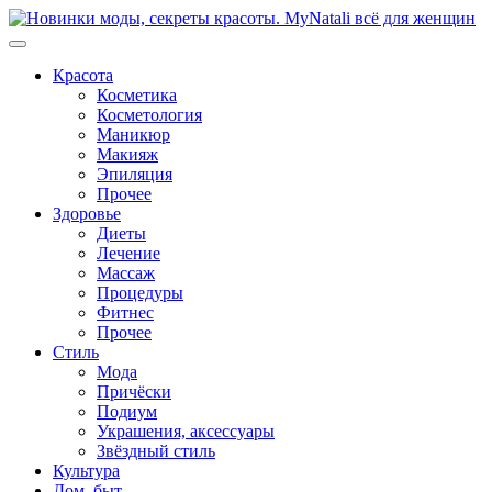
Перейти
к
содержимому
Красота
Косметика
Косметология
Маникюр
Макияж
Эпиляция
Прочее
Здоровье
Диеты
Лечение
Массаж
Процедуры
Фитнес
Прочее
Стиль
Мода
Причёски
Подиум
Украшения, аксессуары
Звёздный стиль
Культура
Дом, быт