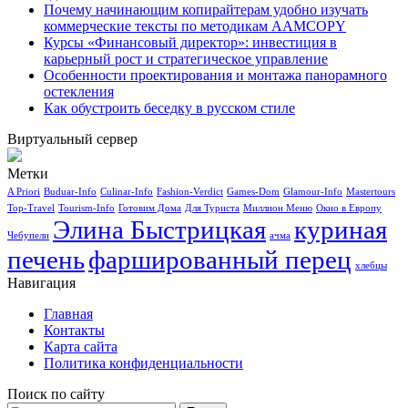
Почему начинающим копирайтерам удобно изучать
коммерческие тексты по методикам AAMCOPY
Курсы «Финансовый директор»: инвестиция в
карьерный рост и стратегическое управление
Особенности проектирования и монтажа панорамного
остекления
Как обустроить беседку в русском стиле
Виртуальный сервер
Метки
A Priori
Buduar-Info
Culinar-Info
Fashion-Verdict
Games-Dom
Glamour-Info
Mastertours
Top-Travel
Tourism-Info
Готовим Дома
Для Туриста
Миллион Меню
Окно в Европу
Элина Быстрицкая
куриная
Чебупели
ачма
печень
фаршированный перец
хлебцы
Навигация
Главная
Контакты
Карта сайта
Политика конфиденциальности
Поиск по сайту