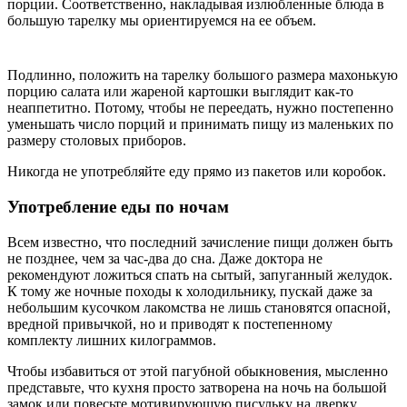
порции. Соответственно, накладывая излюбленные блюда в
большую тарелку мы ориентируемся на ее объем.
Подлинно, положить на тарелку большого размера махонькую
порцию салата или жареной картошки выглядит как-то
неаппетитно. Потому, чтобы не переедать, нужно постепенно
уменьшать число порций и принимать пищу из маленьких по
размеру столовых приборов.
Никогда не употребляйте еду прямо из пакетов или коробок.
Употребление еды по ночам
Всем известно, что последний зачисление пищи должен быть
не позднее, чем за час-два до сна. Даже доктора не
рекомендуют ложиться спать на сытый, запуганный желудок.
К тому же ночные походы к холодильнику, пускай даже за
небольшим кусочком лакомства не лишь становятся опасной,
вредной привычкой, но и приводят к постепенному
комплекту лишних килограммов.
Чтобы избавиться от этой пагубной обыкновения, мысленно
представьте, что кухня просто затворена на ночь на большой
замок или повесьте мотивирующую писульку на дверку