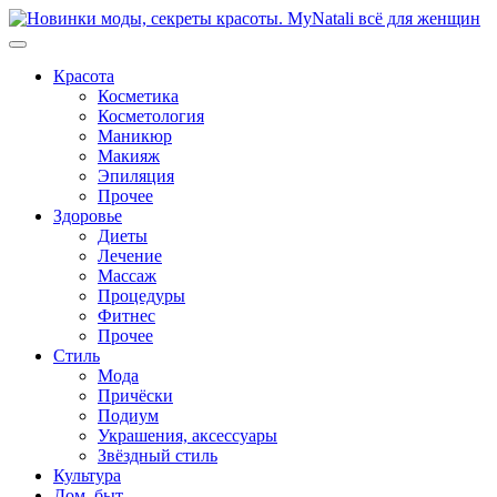
Перейти
к
содержимому
Красота
Косметика
Косметология
Маникюр
Макияж
Эпиляция
Прочее
Здоровье
Диеты
Лечение
Массаж
Процедуры
Фитнес
Прочее
Стиль
Мода
Причёски
Подиум
Украшения, аксессуары
Звёздный стиль
Культура
Дом, быт