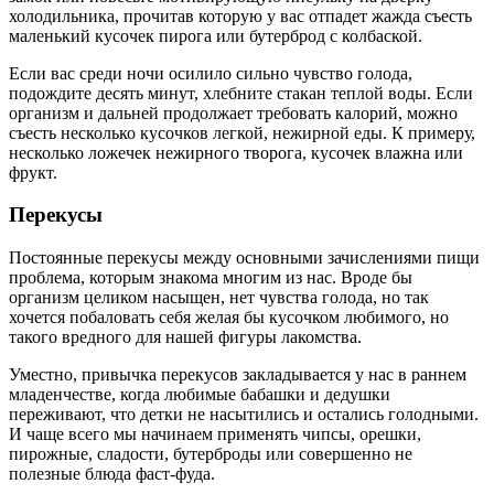
холодильника, прочитав которую у вас отпадет жажда съесть
маленький кусочек пирога или бутерброд с колбаской.
Если вас среди ночи осилило сильно чувство голода,
подождите десять минут, хлебните стакан теплой воды. Если
организм и дальней продолжает требовать калорий, можно
съесть несколько кусочков легкой, нежирной еды. К примеру,
несколько ложечек нежирного творога, кусочек влажна или
фрукт.
Перекусы
Постоянные перекусы между основными зачислениями пищи
проблема, которым знакома многим из нас. Вроде бы
организм целиком насыщен, нет чувства голода, но так
хочется побаловать себя желая бы кусочком любимого, но
такого вредного для нашей фигуры лакомства.
Уместно, привычка перекусов закладывается у нас в раннем
младенчестве, когда любимые бабашки и дедушки
переживают, что детки не насытились и остались голодными.
И чаще всего мы начинаем применять чипсы, орешки,
пирожные, сладости, бутерброды или совершенно не
полезные блюда фаст-фуда.