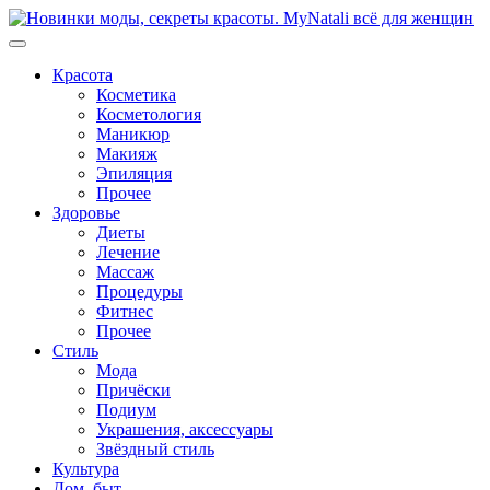
Перейти
к
содержимому
Красота
Косметика
Косметология
Маникюр
Макияж
Эпиляция
Прочее
Здоровье
Диеты
Лечение
Массаж
Процедуры
Фитнес
Прочее
Стиль
Мода
Причёски
Подиум
Украшения, аксессуары
Звёздный стиль
Культура
Дом, быт