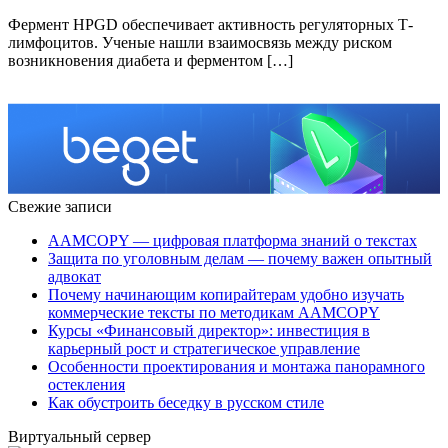
Фермент HPGD обеспечивает активность регуляторных Т-
лимфоцитов. Ученые нашли взаимосвязь между риском
возникновения диабета и ферментом […]
Свежие записи
AAMCOPY — цифровая платформа знаний о текстах
Защита по уголовным делам — почему важен опытный
адвокат
Почему начинающим копирайтерам удобно изучать
коммерческие тексты по методикам AAMCOPY
Курсы «Финансовый директор»: инвестиция в
карьерный рост и стратегическое управление
Особенности проектирования и монтажа панорамного
остекления
Как обустроить беседку в русском стиле
Виртуальный сервер