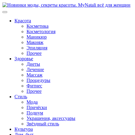
Перейти
к
содержимому
Красота
Косметика
Косметология
Маникюр
Макияж
Эпиляция
Прочее
Здоровье
Диеты
Лечение
Массаж
Процедуры
Фитнес
Прочее
Стиль
Мода
Причёски
Подиум
Украшения, аксессуары
Звёздный стиль
Культура
Дом, быт