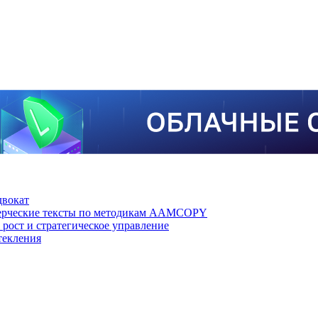
двокат
мерческие тексты по методикам AAMCOPY
рост и стратегическое управление
текления