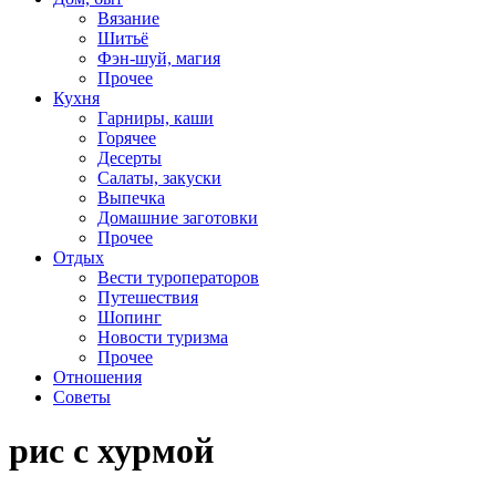
Вязание
Шитьё
Фэн-шуй, магия
Прочее
Кухня
Гарниры, каши
Горячее
Десерты
Салаты, закуски
Выпечка
Домашние заготовки
Прочее
Отдых
Вести туроператоров
Путешествия
Шопинг
Новости туризма
Прочее
Отношения
Советы
рис с хурмой