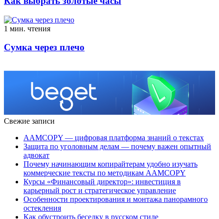
Как выбрать золотые часы
1 мин. чтения
Сумка через плечо
Свежие записи
AAMCOPY — цифровая платформа знаний о текстах
Защита по уголовным делам — почему важен опытный
адвокат
Почему начинающим копирайтерам удобно изучать
коммерческие тексты по методикам AAMCOPY
Курсы «Финансовый директор»: инвестиция в
карьерный рост и стратегическое управление
Особенности проектирования и монтажа панорамного
остекления
Как обустроить беседку в русском стиле