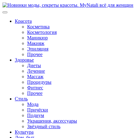
Перейти
к
содержимому
Красота
Косметика
Косметология
Маникюр
Макияж
Эпиляция
Прочее
Здоровье
Диеты
Лечение
Массаж
Процедуры
Фитнес
Прочее
Стиль
Мода
Причёски
Подиум
Украшения, аксессуары
Звёздный стиль
Культура
Дом, быт