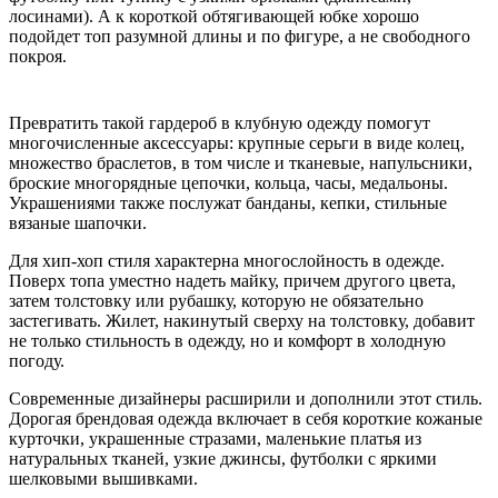
лосинами). А к короткой обтягивающей юбке хорошо
подойдет топ разумной длины и по фигуре, а не свободного
покроя.
Превратить такой гардероб в клубную одежду помогут
многочисленные аксессуары: крупные серьги в виде колец,
множество браслетов, в том числе и тканевые, напульсники,
броские многорядные цепочки, кольца, часы, медальоны.
Украшениями также послужат банданы, кепки, стильные
вязаные шапочки.
Для хип-хоп стиля характерна многослойность в одежде.
Поверх топа уместно надеть майку, причем другого цвета,
затем толстовку или рубашку, которую не обязательно
застегивать. Жилет, накинутый сверху на толстовку, добавит
не только стильность в одежду, но и комфорт в холодную
погоду.
Современные дизайнеры расширили и дополнили этот стиль.
Дорогая брендовая одежда включает в себя короткие кожаные
курточки, украшенные стразами, маленькие платья из
натуральных тканей, узкие джинсы, футболки с яркими
шелковыми вышивками.