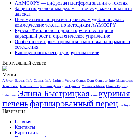
AAMCOPY — цифровая платформа знаний о текстах
Защита по уголовным делам — почему важен опытный
адвокат
Почему начинающим копирайтерам удобно изучать
коммерческие тексты по методикам AAMCOPY
Курсы «Финансовый директор»: инвестиция в
карьерный рост и стратегическое управление
Особенности проектирования и монтажа панорамного
остекления
Как обустроить беседку в русском стиле
Виртуальный сервер
Метки
A Priori
Buduar-Info
Culinar-Info
Fashion-Verdict
Games-Dom
Glamour-Info
Mastertours
Top-Travel
Tourism-Info
Готовим Дома
Для Туриста
Миллион Меню
Окно в Европу
Элина Быстрицкая
куриная
Чебупели
ачма
печень
фаршированный перец
хлебцы
Навигация
Главная
Контакты
Карта сайта