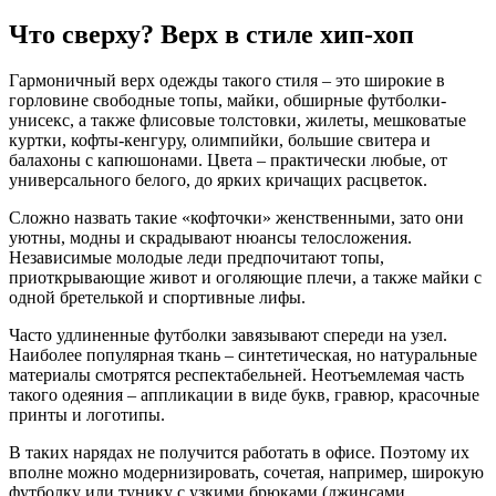
Что сверху? Верх в стиле хип-хоп
Гармоничный верх одежды такого стиля – это широкие в
горловине свободные топы, майки, обширные футболки-
унисекс, а также флисовые толстовки, жилеты, мешковатые
куртки, кофты-кенгуру, олимпийки, большие свитера и
балахоны с капюшонами. Цвета – практически любые, от
универсального белого, до ярких кричащих расцветок.
Сложно назвать такие «кофточки» женственными, зато они
уютны, модны и скрадывают нюансы телосложения.
Независимые молодые леди предпочитают топы,
приоткрывающие живот и оголяющие плечи, а также майки с
одной бретелькой и спортивные лифы.
Часто удлиненные футболки завязывают спереди на узел.
Наиболее популярная ткань – синтетическая, но натуральные
материалы смотрятся респектабельней. Неотъемлемая часть
такого одеяния – аппликации в виде букв, гравюр, красочные
принты и логотипы.
В таких нарядах не получится работать в офисе. Поэтому их
вполне можно модернизировать, сочетая, например, широкую
футболку или тунику с узкими брюками (джинсами,