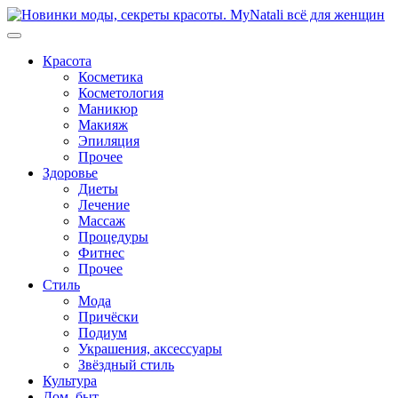
Перейти
к
содержимому
Красота
Косметика
Косметология
Маникюр
Макияж
Эпиляция
Прочее
Здоровье
Диеты
Лечение
Массаж
Процедуры
Фитнес
Прочее
Стиль
Мода
Причёски
Подиум
Украшения, аксессуары
Звёздный стиль
Культура
Дом, быт