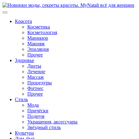
Перейти
к
содержимому
Красота
Косметика
Косметология
Маникюр
Макияж
Эпиляция
Прочее
Здоровье
Диеты
Лечение
Массаж
Процедуры
Фитнес
Прочее
Стиль
Мода
Причёски
Подиум
Украшения, аксессуары
Звёздный стиль
Культура
Дом, быт