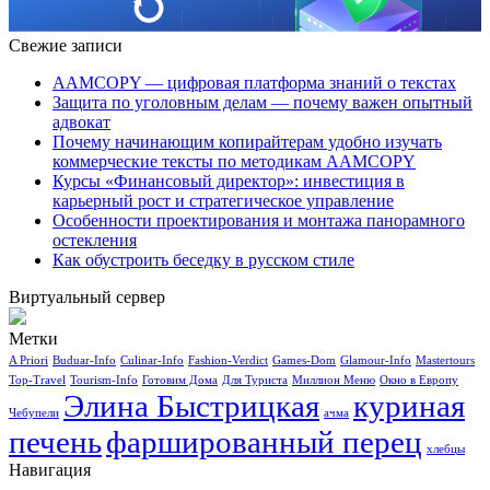
Свежие записи
AAMCOPY — цифровая платформа знаний о текстах
Защита по уголовным делам — почему важен опытный
адвокат
Почему начинающим копирайтерам удобно изучать
коммерческие тексты по методикам AAMCOPY
Курсы «Финансовый директор»: инвестиция в
карьерный рост и стратегическое управление
Особенности проектирования и монтажа панорамного
остекления
Как обустроить беседку в русском стиле
Виртуальный сервер
Метки
A Priori
Buduar-Info
Culinar-Info
Fashion-Verdict
Games-Dom
Glamour-Info
Mastertours
Top-Travel
Tourism-Info
Готовим Дома
Для Туриста
Миллион Меню
Окно в Европу
Элина Быстрицкая
куриная
Чебупели
ачма
печень
фаршированный перец
хлебцы
Навигация