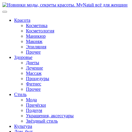
Перейти
к
содержимому
Красота
Косметика
Косметология
Маникюр
Макияж
Эпиляция
Прочее
Здоровье
Диеты
Лечение
Массаж
Процедуры
Фитнес
Прочее
Стиль
Мода
Причёски
Подиум
Украшения, аксессуары
Звёздный стиль
Культура
Дом, быт