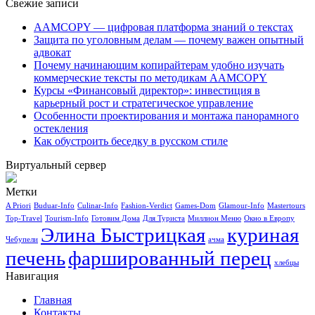
Свежие записи
AAMCOPY — цифровая платформа знаний о текстах
Защита по уголовным делам — почему важен опытный
адвокат
Почему начинающим копирайтерам удобно изучать
коммерческие тексты по методикам AAMCOPY
Курсы «Финансовый директор»: инвестиция в
карьерный рост и стратегическое управление
Особенности проектирования и монтажа панорамного
остекления
Как обустроить беседку в русском стиле
Виртуальный сервер
Метки
A Priori
Buduar-Info
Culinar-Info
Fashion-Verdict
Games-Dom
Glamour-Info
Mastertours
Top-Travel
Tourism-Info
Готовим Дома
Для Туриста
Миллион Меню
Окно в Европу
Элина Быстрицкая
куриная
Чебупели
ачма
печень
фаршированный перец
хлебцы
Навигация
Главная
Контакты