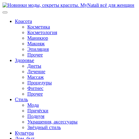
Перейти
к
содержимому
Красота
Косметика
Косметология
Маникюр
Макияж
Эпиляция
Прочее
Здоровье
Диеты
Лечение
Массаж
Процедуры
Фитнес
Прочее
Стиль
Мода
Причёски
Подиум
Украшения, аксессуары
Звёздный стиль
Культура
Дом, быт