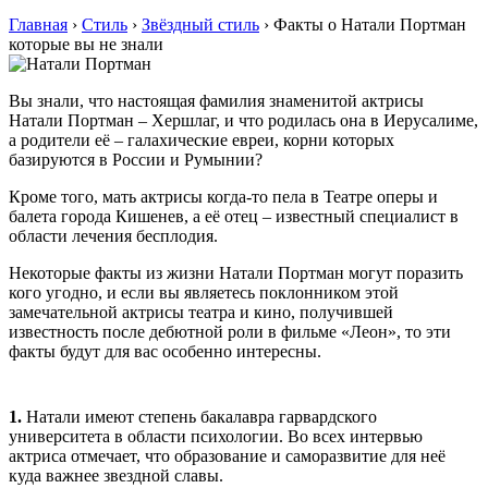
Главная
›
Стиль
›
Звёздный стиль
›
Факты о Натали Портман
которые вы не знали
Вы знали, что настоящая фамилия знаменитой актрисы
Натали Портман – Хершлаг, и что родилась она в Иерусалиме,
а родители её – галахические евреи, корни которых
базируются в России и Румынии?
Кроме того, мать актрисы когда-то пела в Театре оперы и
балета города Кишенев, а её отец – известный специалист в
области лечения бесплодия.
Некоторые факты из жизни Натали Портман могут поразить
кого угодно, и если вы являетесь поклонником этой
замечательной актрисы театра и кино, получившей
известность после дебютной роли в фильме «Леон», то эти
факты будут для вас особенно интересны.
1.
Натали имеют степень бакалавра гарвардского
университета в области психологии. Во всех интервью
актриса отмечает, что образование и саморазвитие для неё
куда важнее звездной славы.