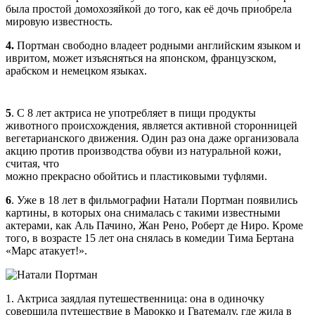
была простой домохозяйкой до того, как её дочь приобрела
мировую известность.
4.
Портман свободно владеет родными английским языком и
ивритом, может изъясняться на японском, французском,
арабском и немецком языках.
5
. С 8 лет актриса не употребляет в пищи продукты
животного происхождения, является активной сторонницей
вегетарианского движения. Один раз она даже организовала
акцию против производства обуви из натуральной кожи,
считая, что
можно прекрасно обойтись и пластиковыми туфлями.
6
. Уже в 18 лет в фильмографии Натали Портман появились
картины, в которых она снималась с такими известными
актерами, как Аль Пачино, Жан Рено, Роберт де Ниро. Кроме
того, в возрасте 15 лет она снялась в комедии Тима Бертана
«Марс атакует!».
1. Актриса заядлая путешественница: она в одиночку
совершила путешествие в Марокко и Гватемалу, где жила в