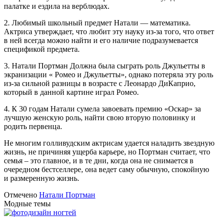
палатке и ездила на верблюдах.
2. Любимый школьный предмет Натали — математика.
Актриса утверждает, что любит эту науку из-за того, что ответ
в ней всегда можно найти и его наличие подразумевается
спецификой предмета.
3. Натали Портман Должна была сыграть роль Джульетты в
экранизации « Ромео и Джульетты», однако потеряла эту роль
из-за сильной разницы в возрасте с Леонардо ДиКаприо,
который в данной картине играл Ромео.
4. К 30 годам Натали сумела завоевать премию «Оскар» за
лучшую женскую роль, найти свою вторую половинку и
родить первенца.
Не многим голливудским актрисам удается наладить звездную
жизнь, не причиняя ущерба карьере, но Портман считает, что
семья – это главное, и в те дни, когда она не снимается в
очередном бестселлере, она ведет саму обычную, спокойную
и размеренную жизнь.
Отмечено
Натали Портман
Модные темы