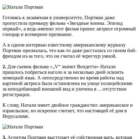
Готовясь к экзаменам в университете, Портман даже
пропустила премьеру фильма «Звездные воины. Эпизод
первый», а ведь именно этот фильм принес актрисе огромный
гонорар и всемирное признание.
А в одном интервью известному американскому журналу
Портман призналась, что как-то даже рассталась со своим бой-
френдом из-за того, что он считал её чересчур умной.
2.
Для съемок фильма «„V“ значит Вендетта» Натали
пришлось побриться наголо и за несколько дней освоить
немецкий язык. А непосредственно во время работы над
картиной актриса была остановлена на улице полицейскими
за неподобающий внешний вид и уличена в …отсутствии
регистрации.
К слову, Натали имеет двойное гражданство: американское и
израильское, но искренне считает, что настоящий её дом в
Иерусалиме.
3.
Агентом Портман выступает её собственная мать, которая