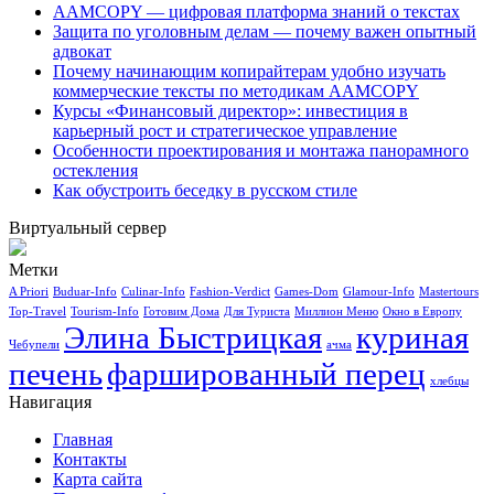
AAMCOPY — цифровая платформа знаний о текстах
Защита по уголовным делам — почему важен опытный
адвокат
Почему начинающим копирайтерам удобно изучать
коммерческие тексты по методикам AAMCOPY
Курсы «Финансовый директор»: инвестиция в
карьерный рост и стратегическое управление
Особенности проектирования и монтажа панорамного
остекления
Как обустроить беседку в русском стиле
Виртуальный сервер
Метки
A Priori
Buduar-Info
Culinar-Info
Fashion-Verdict
Games-Dom
Glamour-Info
Mastertours
Top-Travel
Tourism-Info
Готовим Дома
Для Туриста
Миллион Меню
Окно в Европу
Элина Быстрицкая
куриная
Чебупели
ачма
печень
фаршированный перец
хлебцы
Навигация
Главная
Контакты
Карта сайта