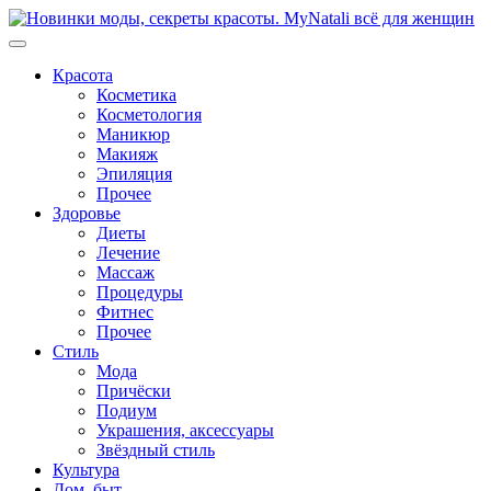
Перейти
к
содержимому
Красота
Косметика
Косметология
Маникюр
Макияж
Эпиляция
Прочее
Здоровье
Диеты
Лечение
Массаж
Процедуры
Фитнес
Прочее
Стиль
Мода
Причёски
Подиум
Украшения, аксессуары
Звёздный стиль
Культура
Дом, быт