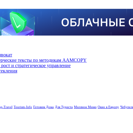
двокат
мерческие тексты по методикам AAMCOPY
рост и стратегическое управление
текления
op-Travel
Tourism-Info
Готовим Дома
Для Туриста
Миллион Меню
Окно в Европу
Чебупел