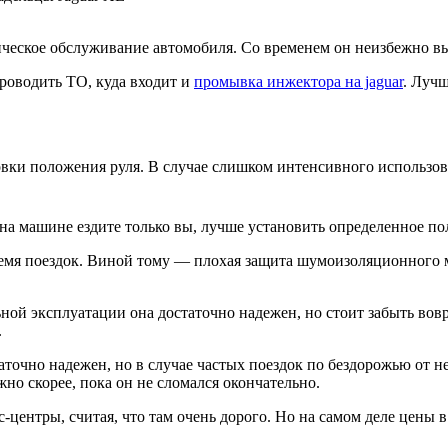
ческое обслуживание автомобиля. Со временем он неизбежно вых
роводить ТО, куда входит и
промывка инжектора на jaguar
. Лучш
вки положения руля. В случае слишком интенсивного использов
 на машине ездите только вы, лучше установить определенное по
емя поездок. Виной тому — плохая защита шумоизоляционного м
ой эксплуатации она достаточно надежен, но стоит забыть вовр
.
таточно надежен, но в случае частых поездок по бездорожью от 
ожно скорее, пока он не сломался окончательно.
-центры, считая, что там очень дорого. Но на самом деле цены 