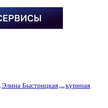
Элина Быстрицкая
куриная
и
ачма