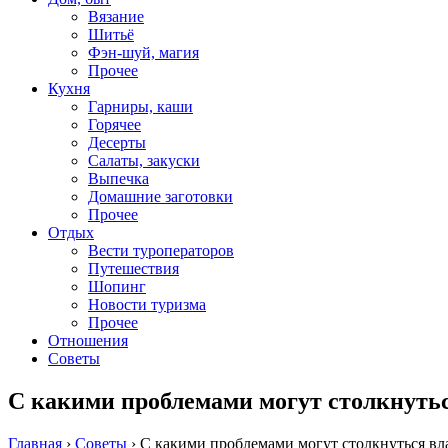
Вязание
Шитьё
Фэн-шуй, магия
Прочее
Кухня
Гарниры, каши
Горячее
Десерты
Салаты, закуски
Выпечка
Домашние заготовки
Прочее
Отдых
Вести туроператоров
Путешествия
Шопинг
Новости туризма
Прочее
Отношения
Советы
С какими проблемами могут столкнуть
Главная
›
Советы
›
С какими проблемами могут столкнуться вл