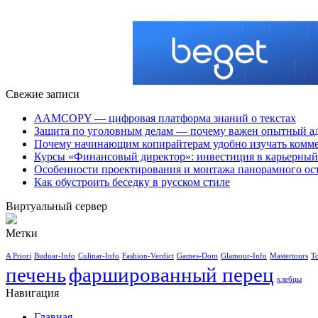
Свежие записи
AAMCOPY — цифровая платформа знаний о текстах
Защита по уголовным делам — почему важен опытный а
Почему начинающим копирайтерам удобно изучать ком
Курсы «Финансовый директор»: инвестиция в карьерный 
Особенности проектирования и монтажа панорамного ос
Как обустроить беседку в русском стиле
Виртуальный сервер
Метки
A Priori
Buduar-Info
Culinar-Info
Fashion-Verdict
Games-Dom
Glamour-Info
Mastertours
T
печень
фаршированный перец
хлебцы
Навигация
Главная