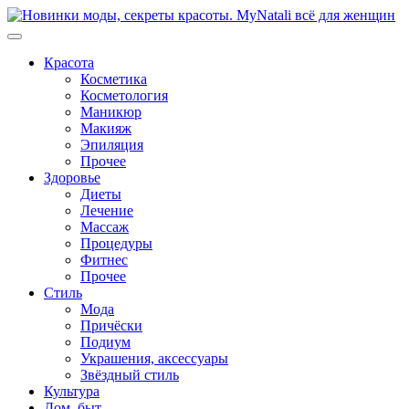
Перейти
к
содержимому
Красота
Косметика
Косметология
Маникюр
Макияж
Эпиляция
Прочее
Здоровье
Диеты
Лечение
Массаж
Процедуры
Фитнес
Прочее
Стиль
Мода
Причёски
Подиум
Украшения, аксессуары
Звёздный стиль
Культура
Дом, быт