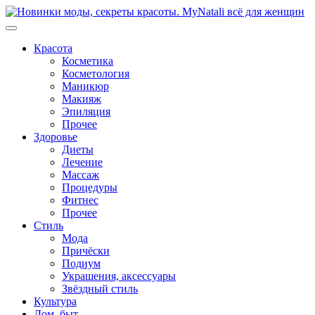
Перейти
к
содержимому
Красота
Косметика
Косметология
Маникюр
Макияж
Эпиляция
Прочее
Здоровье
Диеты
Лечение
Массаж
Процедуры
Фитнес
Прочее
Стиль
Мода
Причёски
Подиум
Украшения, аксессуары
Звёздный стиль
Культура
Дом, быт