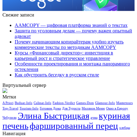
Свежие записи
AAMCOPY — цифровая платформа знаний о текстах
Защита по уголовным делам — почему важен опытный
адвокат
Почему начинающим копирайтерам удобно изучать
коммерческие тексты по методикам AAMCOPY
Курсы «Финансовый директор»: инвестиция в
карьерный рост и стратегическое управление
Особенности проектирования и монтажа панорамного
остекления
Как обустроить беседку в русском стиле
Виртуальный сервер
Метки
A Priori
Buduar-Info
Culinar-Info
Fashion-Verdict
Games-Dom
Glamour-Info
Mastertours
Top-Travel
Tourism-Info
Готовим Дома
Для Туриста
Миллион Меню
Окно в Европу
Элина Быстрицкая
куриная
Чебупели
ачма
печень
фаршированный перец
хлебцы
Навигация