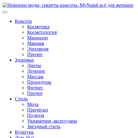
Перейти
к
содержимому
Красота
Косметика
Косметология
Маникюр
Макияж
Эпиляция
Прочее
Здоровье
Диеты
Лечение
Массаж
Процедуры
Фитнес
Прочее
Стиль
Мода
Причёски
Подиум
Украшения, аксессуары
Звёздный стиль
Культура
Дом, быт