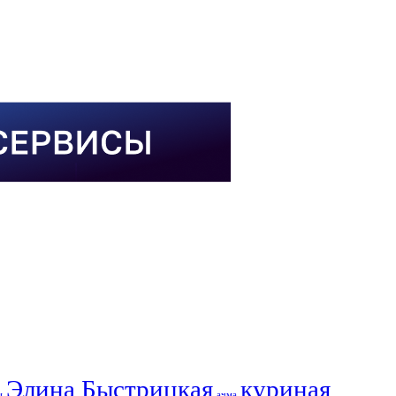
Элина Быстрицкая
куриная
и
ачма