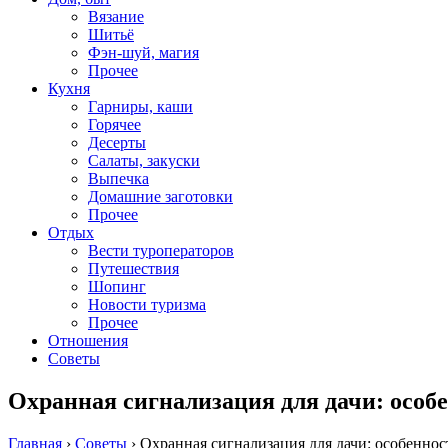
Вязание
Шитьё
Фэн-шуй, магия
Прочее
Кухня
Гарниры, каши
Горячее
Десерты
Салаты, закуски
Выпечка
Домашние заготовки
Прочее
Отдых
Вести туроператоров
Путешествия
Шопинг
Новости туризма
Прочее
Отношения
Советы
Охранная сигнализация для дачи: особ
Главная
›
Советы
›
Охранная сигнализация для дачи: особеннос