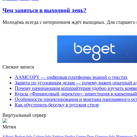
Чем заняться в выходной день?
Молодёжь всегда с нетерпением ждёт выходных. Для старшего 
Свежие записи
AAMCOPY — цифровая платформа знаний о текстах
Защита по уголовным делам — почему важен опытный а
Почему начинающим копирайтерам удобно изучать ком
Курсы «Финансовый директор»: инвестиция в карьерный 
Особенности проектирования и монтажа панорамного ос
Как обустроить беседку в русском стиле
Виртуальный сервер
Метки
A Priori
Buduar-Info
Culinar-Info
Fashion-Verdict
Games-Dom
Glamour-Info
Mastertours
T