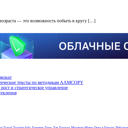
возраста — это возможность побыть в кругу […]
двокат
мерческие тексты по методикам AAMCOPY
рост и стратегическое управление
текления
op-Travel
Tourism-Info
Готовим Дома
Для Туриста
Миллион Меню
Окно в Европу
Чебупел