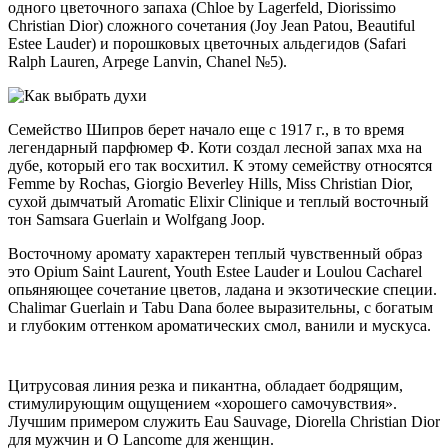
одного цветочного запаха (Chloe by Lagerfeld, Diorissimo
Christian Dior) сложного сочетания (Joy Jean Patou, Beautiful
Estee Lauder) и порошковых цветочных альдегидов (Safari
Ralph Lauren, Arpege Lanvin, Chanel №5).
Семейство Шипров берет начало еще с 1917 г., в то время
легендарный парфюмер Ф. Коти создал лесной запах мха на
дубе, который его так восхитил. К этому семейству относятся
Femme by Rochas, Giorgio Beverley Hills, Miss Christian Dior,
сухой дымчатый Aromatic Elixir Clinique и теплый восточный
тон Samsara Guerlain и Wolfgang Joop.
Восточному аромату характерен теплый чувственный образ
это Opium Saint Laurent, Youth Estee Lauder и Loulou Cacharel
опьяняющее сочетание цветов, ладана и экзотические специи.
Chalimar Guerlain и Tabu Dana более выразительны, с богатым
и глубоким оттенком ароматических смол, ванили и мускуса.
Цитрусовая линия резка и пикантна, обладает бодрящим,
стимулирующим ощущением «хорошего самочувствия».
Лучшим примером служить Eau Sauvage, Diorella Christian Dior
для мужчин и О Lancome для женщин.