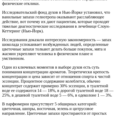
физические отклики.
Исследовательский фонд духов в Нью-Йорке установил, что
ванильные запахи гелиотропа оказывают расслабляющее
действие, вот почему их дают пациентам, которые проходят
тяжелые диагностические исследования в лечебнице Слоун-
Кеттеринг (Нью-Йорк).
Исследования доказали интересную закономерность — запах
шоколада успокаивает возбужденных людей, определенные
цветочные запахи толкают делать больше покупок, мята и
жасмин укрепляют человека в физическом плане и
умственном.
Один из ключевых моментов в выборе духов есть суть
понимания концентрации ароматов. Теоретически крепость
концентрации и цена зависит от отношения спирта к чистой
эссенции. Процентное содержание колеблется, обычно
концентрат содержит примерно 30% эссенции, в туалетной
воде ее содержится 14 — 18%, в дорогой туалетной воде 18 —
25%, в дешевой туалетной воде 5 — 6%, в одеколоне 1 — 3%.
В парфюмерии присутствует 5 обширных категорий:
цветочная, шипры, восточная, зелень и цитрусовое
направление. Цветочные запахи простираются от простых