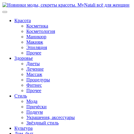
Перейти
к
содержимому
Красота
Косметика
Косметология
Маникюр
Макияж
Эпиляция
Прочее
Здоровье
Диеты
Лечение
Массаж
Процедуры
Фитнес
Прочее
Стиль
Мода
Причёски
Подиум
Украшения, аксессуары
Звёздный стиль
Культура
Дом, быт