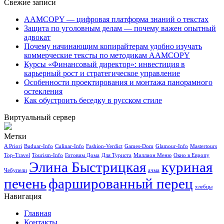
Свежие записи
AAMCOPY — цифровая платформа знаний о текстах
Защита по уголовным делам — почему важен опытный
адвокат
Почему начинающим копирайтерам удобно изучать
коммерческие тексты по методикам AAMCOPY
Курсы «Финансовый директор»: инвестиция в
карьерный рост и стратегическое управление
Особенности проектирования и монтажа панорамного
остекления
Как обустроить беседку в русском стиле
Виртуальный сервер
Метки
A Priori
Buduar-Info
Culinar-Info
Fashion-Verdict
Games-Dom
Glamour-Info
Mastertours
Top-Travel
Tourism-Info
Готовим Дома
Для Туриста
Миллион Меню
Окно в Европу
Элина Быстрицкая
куриная
Чебупели
ачма
печень
фаршированный перец
хлебцы
Навигация
Главная
Контакты