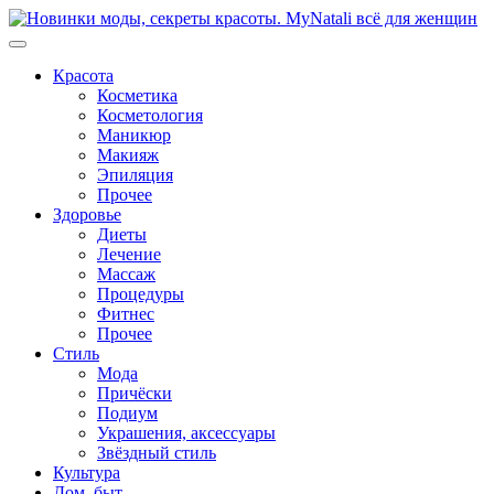
Перейти
к
содержимому
Красота
Косметика
Косметология
Маникюр
Макияж
Эпиляция
Прочее
Здоровье
Диеты
Лечение
Массаж
Процедуры
Фитнес
Прочее
Стиль
Мода
Причёски
Подиум
Украшения, аксессуары
Звёздный стиль
Культура
Дом, быт