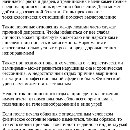
начинается рвота и диарея, а традиционные медикаментозные
средства приносят лишь временно облегчение. Дело может
дойти и до язвенной болезни. Лишь прекращение
токсикологических отношений поможет выздоровлению.
Такие порочные отношения между людьми часто служат
причиной депрессии. Чтобы избавиться от нее слабая
личность может прибегнуть к алкоголю или наркотикам и
впоследствии попасть в зависимость. Наркомания и
алкоголизм только усилят стресс, и вред здоровью станет
непоправимым!
Также при взаимоотношениях человека с «энергетическими
вампирами» может развиться нарушения сна и хроническая
бессонница. А недостаточный отдых причина аварийной
ситуации в профессиональной сфере и в быту. Физический
урон и тут может стать летальным.
Недостаток полноценного отдыха приведет и к снижению
иммунитета, к гормональному сбою всего организма, к
появлению на теле новообразований в виде угрей.
Если после начала общения с определенным человеком
физическое состояние начало изменяться, таким образом, то
это есть явный признак «токсичности» данного индивидуума!
Взаимоотношения с ним надо прекращать немедленно и