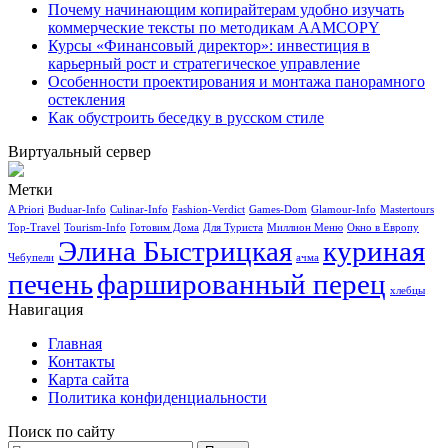
Почему начинающим копирайтерам удобно изучать
коммерческие тексты по методикам AAMCOPY
Курсы «Финансовый директор»: инвестиция в
карьерный рост и стратегическое управление
Особенности проектирования и монтажа панорамного
остекления
Как обустроить беседку в русском стиле
Виртуальный сервер
Метки
A Priori
Buduar-Info
Culinar-Info
Fashion-Verdict
Games-Dom
Glamour-Info
Mastertours
Top-Travel
Tourism-Info
Готовим Дома
Для Туриста
Миллион Меню
Окно в Европу
Элина Быстрицкая
куриная
Чебупели
ачма
печень
фаршированный перец
хлебцы
Навигация
Главная
Контакты
Карта сайта
Политика конфиденциальности
Поиск по сайту