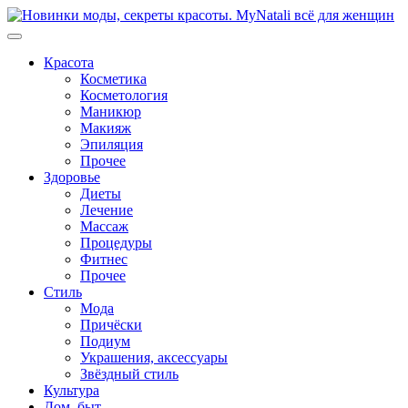
Перейти
к
содержимому
Красота
Косметика
Косметология
Маникюр
Макияж
Эпиляция
Прочее
Здоровье
Диеты
Лечение
Массаж
Процедуры
Фитнес
Прочее
Стиль
Мода
Причёски
Подиум
Украшения, аксессуары
Звёздный стиль
Культура
Дом, быт