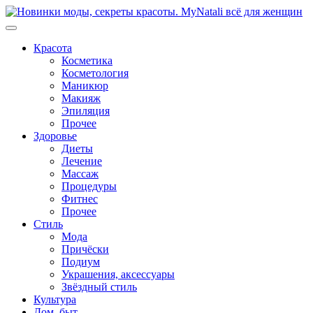
Перейти
к
содержимому
Красота
Косметика
Косметология
Маникюр
Макияж
Эпиляция
Прочее
Здоровье
Диеты
Лечение
Массаж
Процедуры
Фитнес
Прочее
Стиль
Мода
Причёски
Подиум
Украшения, аксессуары
Звёздный стиль
Культура
Дом, быт