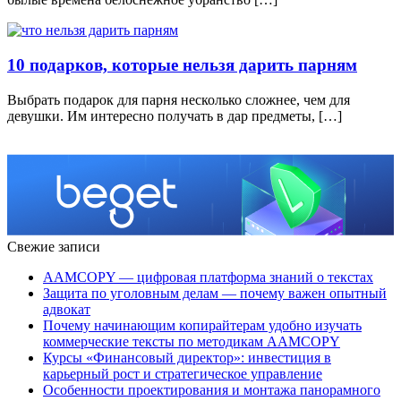
10 подарков, которые нельзя дарить парням
Выбрать подарок для парня несколько сложнее, чем для
девушки. Им интересно получать в дар предметы, […]
Свежие записи
AAMCOPY — цифровая платформа знаний о текстах
Защита по уголовным делам — почему важен опытный
адвокат
Почему начинающим копирайтерам удобно изучать
коммерческие тексты по методикам AAMCOPY
Курсы «Финансовый директор»: инвестиция в
карьерный рост и стратегическое управление
Особенности проектирования и монтажа панорамного