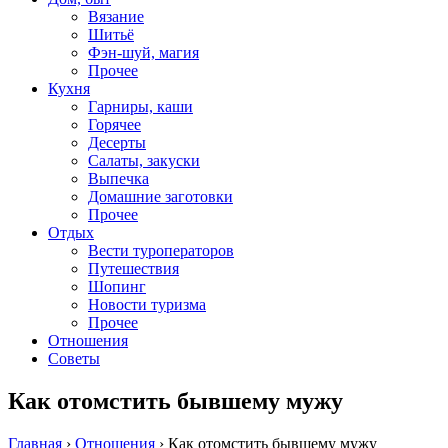
Вязание
Шитьё
Фэн-шуй, магия
Прочее
Кухня
Гарниры, каши
Горячее
Десерты
Салаты, закуски
Выпечка
Домашние заготовки
Прочее
Отдых
Вести туроператоров
Путешествия
Шопинг
Новости туризма
Прочее
Отношения
Советы
Как отомстить бывшему мужу
Главная
›
Отношения
›
Как отомстить бывшему мужу