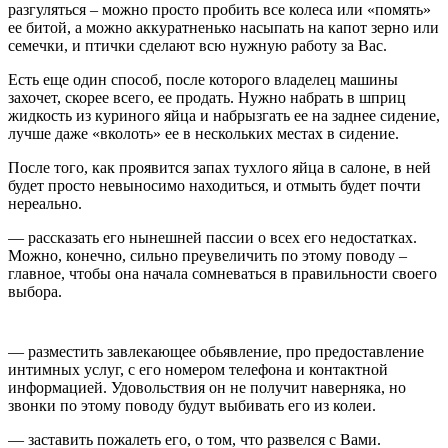
разгуляться – можно просто пробить все колеса или «помять»
ее битой, а можно аккуратненько насыпать на капот зерно или
семечки, и птички сделают всю нужную работу за Вас.
Есть еще один способ, после которого владелец машины
захочет, скорее всего, ее продать. Нужно набрать в шприц
жидкость из куриного яйца и набрызгать ее на заднее сидение,
лучше даже «вколоть» ее в нескольких местах в сидение.
После того, как проявится запах тухлого яйца в салоне, в ней
будет просто невыносимо находиться, и отмыть будет почти
нереально.
— рассказать его нынешней пассии о всех его недостатках.
Можно, конечно, сильно преувеличить по этому поводу –
главное, чтобы она начала сомневаться в правильности своего
выбора.
— разместить завлекающее обьявление, про предоставление
интимных услуг, с его номером телефона и контактной
информацией. Удовольствия он не получит наверняка, но
звонки по этому поводу будут выбивать его из колеи.
— заставить пожалеть его, о том, что развелся с Вами.