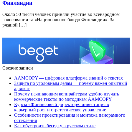
Финляндии
Около 50 тысяч человек приняли участие во всенародном
голосовании за «Национальное блюдо Финляндии». За
ржаной […]
Свежие записи
AAMCOPY — цифровая платформа знаний о текстах
Защита по уголовным делам — почему важен опытный
адвокат
Почему начинающим копирайтерам удобно изучать
коммерческие тексты по методикам AAMCOPY
Курсы «Финансовый директор»: инвестиция в
карьерный рост и стратегическое управление
Особенности проектирования и монтажа панорамного
остекления
Как обустроить беседку в русском стиле