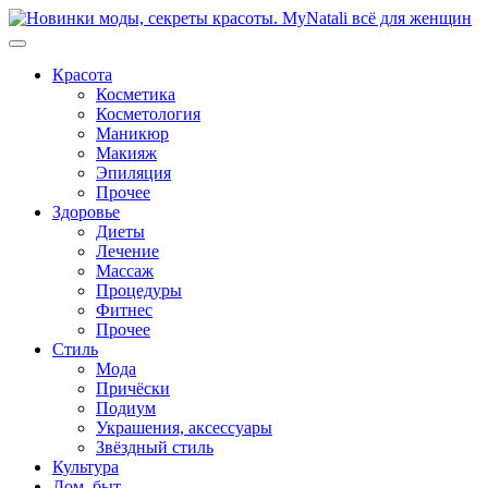
Перейти
к
содержимому
Красота
Косметика
Косметология
Маникюр
Макияж
Эпиляция
Прочее
Здоровье
Диеты
Лечение
Массаж
Процедуры
Фитнес
Прочее
Стиль
Мода
Причёски
Подиум
Украшения, аксессуары
Звёздный стиль
Культура
Дом, быт