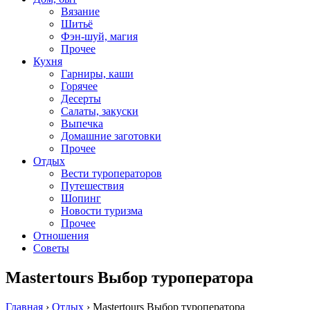
Вязание
Шитьё
Фэн-шуй, магия
Прочее
Кухня
Гарниры, каши
Горячее
Десерты
Салаты, закуски
Выпечка
Домашние заготовки
Прочее
Отдых
Вести туроператоров
Путешествия
Шопинг
Новости туризма
Прочее
Отношения
Советы
Mastertours Выбор туроператора
Главная
›
Отдых
›
Mastertours Выбор туроператора