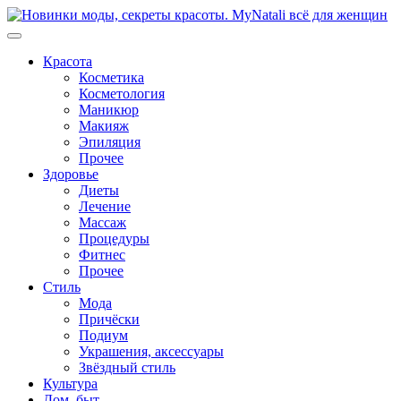
Перейти
к
содержимому
Красота
Косметика
Косметология
Маникюр
Макияж
Эпиляция
Прочее
Здоровье
Диеты
Лечение
Массаж
Процедуры
Фитнес
Прочее
Стиль
Мода
Причёски
Подиум
Украшения, аксессуары
Звёздный стиль
Культура
Дом, быт