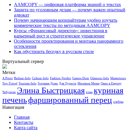
AAMCOPY — цифровая платформа знаний о текстах
Защита по уголовным делам — почему важен опытный
адвокат
Почему начинающим копирайтерам удобно изучать
коммерческие тексты по методикам AAMCOPY
Курсы «Финансовый директор»: инвестиция в
карьерный рост и стратегическое управление
Особенности проектирования и монтажа панорамного
остекления
Как обустроить беседку в русском стиле
Виртуальный сервер
Метки
A Priori
Buduar-Info
Culinar-Info
Fashion-Verdict
Games-Dom
Glamour-Info
Mastertours
Top-Travel
Tourism-Info
Готовим Дома
Для Туриста
Миллион Меню
Окно в Европу
Элина Быстрицкая
куриная
Чебупели
ачма
печень
фаршированный перец
хлебцы
Навигация
Главная
Контакты
Карта сайта