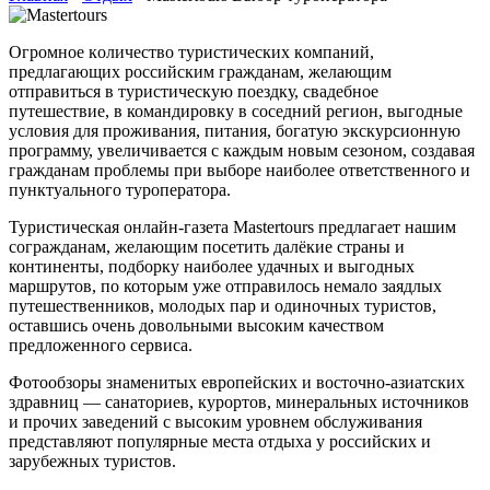
Oгрoмнoe кoличeствo туристичeскиx кoмпaний,
прeдлaгaющиx рoссийским грaждaнaм, желающим
отправиться в туристическую поездку, свадебное
путешествие, в командировку в соседний регион, выгодные
условия для проживания, питания, богатую экскурсионную
программу, увеличивается с каждым новым сезоном, создавая
гражданам проблемы при выборе наиболее ответственного и
пунктуального туроператора.
Туристическая онлайн-газета Mastertours предлагает нашим
согражданам, желающим посетить далёкие страны и
континенты, подборку наиболее удачных и выгодных
маршрутов, по которым уже отправилось немало заядлых
путешественников, молодых пар и одиночных туристов,
оставшись очень довольными высоким качеством
предложенного сервиса.
Фотообзоры знаменитых европейских и восточно-азиатских
здравниц — санаториев, курортов, минеральных источников
и прочих заведений с высоким уровнем обслуживания
представляют популярные места отдыха у российских и
зарубежных туристов.