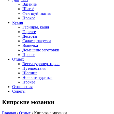
Вязание
Шитьё
Фэн-шуй, магия
Прочее
Кухня
Гарниры, каши
Горячее
Десерты
Салаты, закуски
Выпечка
Домашние заготовки
Прочее
Отдых
Вести туроператоров
Путешествия
Шопинг
Новости туризма
Прочее
Отношения
Советы
Кипрские мозаики
Главная
›
Отдых
›
Кипрские мозаики