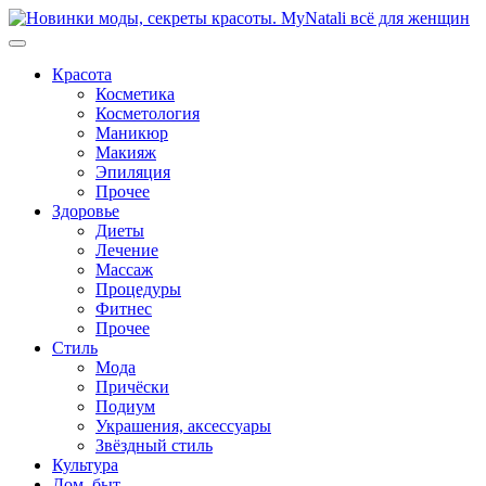
Перейти
к
содержимому
Красота
Косметика
Косметология
Маникюр
Макияж
Эпиляция
Прочее
Здоровье
Диеты
Лечение
Массаж
Процедуры
Фитнес
Прочее
Стиль
Мода
Причёски
Подиум
Украшения, аксессуары
Звёздный стиль
Культура
Дом, быт