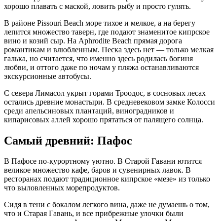
хорошо плавать с маской, ловить рыбу и просто гулять.
В районе Pissouri Beach море тихое и мелкое, а на берегу
лепится множество таверн, где подают знаменитое кипрское
вино и козий сыр. На Aphrodite Beach прямая дорога
романтикам и влюбленным. Песка здесь нет — только мелкая
галька, но считается, что именно здесь родилась богиня
любви, и оттого даже по ночам у пляжа останавливаются
экскурсионные автобусы.
С севера Лимасол укрыт горами Троодос, в сосновых лесах
остались древние монастыри. В средневековом замке Колосси
среди апельсиновых плантаций, виноградников и
кипарисовых аллей хорошо прятаться от палящего солнца.
Самый древний: Пафос
В Пафосе по-курортному уютно. В Старой Гавани ютится
великое множество кафе, баров и сувенирных лавок. В
ресторанах подают традиционное кипрское «мезе» из только
что выловленных морепродуктов.
Сидя в тени с бокалом легкого вина, даже не думаешь о том,
что и Старая Гавань, и все прибрежные улочки были