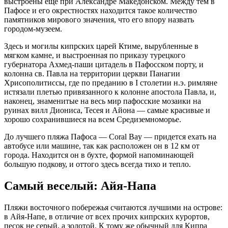
выстроены еще при Александре Македонском. Между тем в
Пафосе и его окрестностях находится такое количество
памятников мирового значения, что его впору назвать
городом-музеем.
Здесь и могилы кипрских царей Ктиме, вырубленные в
мягком камне, и выстроенная по приказу турецкого
губернатора Ахмед-паши цитадель в Пафосском порту, и
колонна св. Павла на территории церкви Панагии
Хрисополитиссы, где по преданию в I столетии н.э. римляне
истязали плетью привязанного к колонне апостола Павла, и,
наконец, знаменитые на весь мир пафосские мозаики на
руинах вилл Диониса, Тесея и Айона — самые красивые и
хорошо сохранившиеся на всем Средиземноморье.
До лучшего пляжа Пафоса — Coral Bay — придется ехать на
автобусе или машине, так как расположен он в 12 км от
города. Находится он в бухте, формой напоминающей
большую подкову, и оттого здесь всегда тихо и тепло.
Самый веселый: Айя-Напа
Пляжи восточного побережья считаются лучшими на острове:
в Айя-Напе, в отличие от всех прочих кипрских курортов,
песок не серый, а золотой. К тому же обычный для Кипра