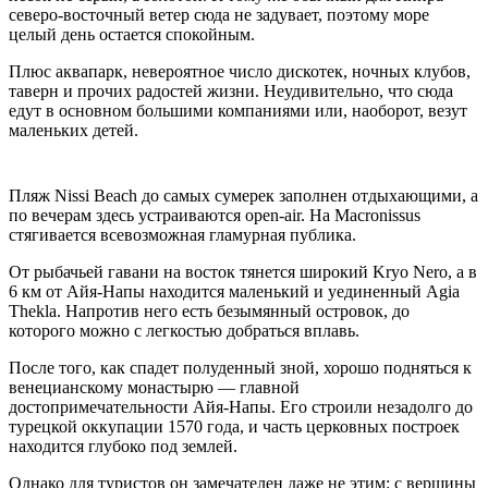
северо-восточный ветер сюда не задувает, поэтому море
целый день остается спокойным.
Плюс аквапарк, невероятное число дискотек, ночных клубов,
таверн и прочих радостей жизни. Неудивительно, что сюда
едут в основном большими компаниями или, наоборот, везут
маленьких детей.
Пляж Nissi Beach до самых сумерек заполнен отдыхающими, а
по вечерам здесь устраиваются open-air. На Macronissus
стягивается всевозможная гламурная публика.
От рыбачьей гавани на восток тянется широкий Kryo Nero, а в
6 км от Айя-Напы находится маленький и уединенный Agia
Thekla. Напротив него есть безымянный островок, до
которого можно с легкостью добраться вплавь.
После того, как спадет полуденный зной, хорошо подняться к
венецианскому монастырю — главной
достопримечательности Айя-Напы. Его строили незадолго до
турецкой оккупации 1570 года, и часть церковных построек
находится глубоко под землей.
Однако для туристов он замечателен даже не этим: с вершины