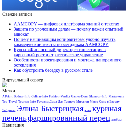
Свежие записи
AAMCOPY — цифровая платформа знаний о текстах
Защита по уголовным делам — почему важен опытный
адвокат
Почему начинающим копирайтерам удобно изучать
коммерческие тексты по методикам AAMCOPY
Курсы «Финансовый директор»: инвестиция в
карьерный рост и стратегическое управление
Особенности проектирования и монтажа панорамного
остекления
Как обустроить беседку в русском стиле
Виртуальный сервер
Метки
A Priori
Buduar-Info
Culinar-Info
Fashion-Verdict
Games-Dom
Glamour-Info
Mastertours
Top-Travel
Tourism-Info
Готовим Дома
Для Туриста
Миллион Меню
Окно в Европу
Элина Быстрицкая
куриная
Чебупели
ачма
печень
фаршированный перец
хлебцы
Навигация