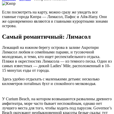
Если посмотреть на карту, можно сразу же увидеть все
главные города Кипра — Лимасол, Пафос и Айя-Напу. Они
же одновременно являются и главными курортными зонами
острова.
Самый романтичный: Лимасол
Лежащий на южном берегу острова в заливе Акротири
Лимасол любим и семейными парами, и тусовочной
молодежью, и теми, кто ищет респектабельного отдыха.
Пляжи в окрестностях Лимасола — из темного песка. Один из
самых известных — дикий Ladies’ Mile, расположенный в 10-
15 минутах езды от города.
Здесь удобно отдыхать с маленькими детьми: несколько
километров потайных бухт и спокойного мелководья.
У Curium Beach, на котором возвышаются развалины древнего
амфитеатра, море часто бывает неспокойным, однако нет
лучшего места для того, чтобы ходить под парусом. Governor’s
Beach окружают необыкновенной красоты белые скалы: тут