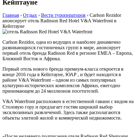
Кейптауне
Главная
›
Отдых
›
Вести туроператоров
›
Carlson Rezidor
анонсирует отель Radisson Red Hotel V&A Waterfront в
Кейптауне
Carlson Rezidor, одна из ведущих и наиболее динамично
развивающихся гостиничных групп в мире, анонсирует
первый отель бренда Radisson Red в регионе EMEA – Европа,
Ближний Восток и Африка.
Первый отель нового бренда премиум-класса откроется в
конце 2016 года в Кейптауне, ЮАР , и будет находится в
районе V&A Waterfront – одном из самых популярных
культурно-исторических комплексов Африки, ежегодно
принимающем до 24 миллионов посетителей.
V&A Waterfront расположен в естественной гавани с видом на
Столовую гору и предлагает гостям широкий выбор
эксклюзивных развлечений. Здесь также располагаются
объекты элитной жилой и коммерческой недвижимости.
«После недавнего подписания отеля Radisson Red Shenyang