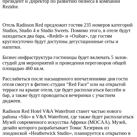
президент и Директор по развитию бизнеса в компании
Rezidor.
Отель Radisson Red предложит гостям 235 номеров категорий
Studios, Studio 4 и Studio Sweets. Помимо этого, в отеле будут
находиться два бара, «Redeli» и «Ouibar», где гостям
круглосуточно будут доступны дегустационные сеты и
напитки.
Бизнес-инфраструктура гостиницы будет включать 5 залов-
студий для мероприятий и проведения переговоров общей
площадью 460 кв.м.
Расслабиться после насыщенного впечатлениями дня гости
отеля смогут в фитнес-студии “Red Face” или на открытой
террасе на крыше отеля, где будет располагаться бассейн и
бар, а также будут проводиться вечеринки с участием
диджеев.
Radisson Red Hotel V&A Waterfront станет частью нового
района «Silo» в V&A Waterfront, где также будет располагаться
Музей современного искусства Африки (MOCAA). Музей,
дизайн которого разрабатывает Томас Хезервик из
лондонской «Heatherwick Studio», планируется к открытию в