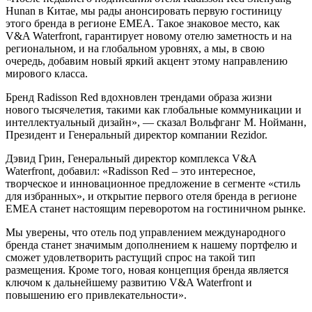
Hunan в Китае, мы рады анонсировать первую гостиницу
этого бренда в регионе EMEA. Такое знаковое место, как
V&A Waterfront, гарантирует новому отелю заметность и на
региональном, и на глобальном уровнях, а мы, в свою
очередь, добавим новый яркий акцент этому направлению
мирового класса.
Бренд Radisson Red вдохновлен трендами образа жизни
нового тысячелетия, такими как глобальные коммуникации и
интеллектуальный дизайн», — сказал Вольфганг М. Нойманн,
Президент и Генеральный директор компании Rezidor.
Дэвид Грин, Генеральный директор комплекса V&A
Waterfront, добавил: «Radisson Red – это интересное,
творческое и инновационное предложение в сегменте «стиль
для избранных», и открытие первого отеля бренда в регионе
EMEA станет настоящим переворотом на гостиничном рынке.
Мы уверены, что отель под управлением международного
бренда станет значимым дополнением к нашему портфелю и
сможет удовлетворить растущий спрос на такой тип
размещения. Кроме того, новая концепция бренда является
ключом к дальнейшему развитию V&A Waterfront и
повышению его привлекательности».