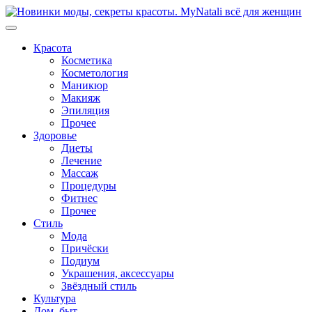
Перейти
к
содержимому
Красота
Косметика
Косметология
Маникюр
Макияж
Эпиляция
Прочее
Здоровье
Диеты
Лечение
Массаж
Процедуры
Фитнес
Прочее
Стиль
Мода
Причёски
Подиум
Украшения, аксессуары
Звёздный стиль
Культура
Дом, быт