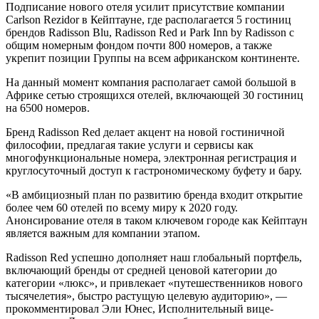
Подписание нового отеля усилит присутствие компании
Carlson Rezidor в Кейптауне, где располагается 5 гостиниц
брендов Radisson Blu, Radisson Red и Park Inn by Radisson с
общим номерным фондом почти 800 номеров, а также
укрепит позиции Группы на всем африканском континенте.
На данный момент компания располагает самой большой в
Африке сетью строящихся отелей, включающей 30 гостиниц
на 6500 номеров.
Бренд Radisson Red делает акцент на новой гостиничной
философии, предлагая такие услуги и сервисы как
многофункциональные номера, электронная регистрация и
круглосуточный доступ к гастрономическому буфету и бару.
«В амбициозный план по развитию бренда входит открытие
более чем 60 отелей по всему миру к 2020 году.
Анонсирование отеля в таком ключевом городе как Кейптаун
является важным для компании этапом.
Radisson Red успешно дополняет наш глобальный портфель,
включающий бренды от средней ценовой категории до
категории «люкс», и привлекает «путешественников нового
тысячелетия», быстро растущую целевую аудиторию», —
прокомментировал Эли Юнес, Исполнительный вице-