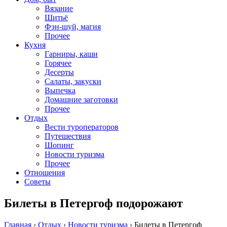
Вязание
Шитьё
Фэн-шуй, магия
Прочее
Кухня
Гарниры, каши
Горячее
Десерты
Салаты, закуски
Выпечка
Домашние заготовки
Прочее
Отдых
Вести туроператоров
Путешествия
Шопинг
Новости туризма
Прочее
Отношения
Советы
Билеты в Петергоф подорожают
Главная
›
Отдых
›
Новости туризма
›
Билеты в Петергоф