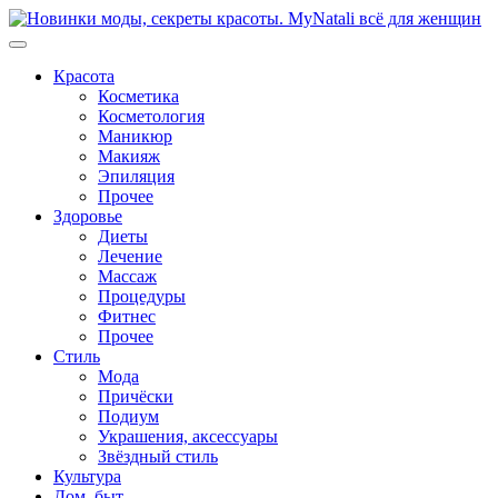
Перейти
к
содержимому
Красота
Косметика
Косметология
Маникюр
Макияж
Эпиляция
Прочее
Здоровье
Диеты
Лечение
Массаж
Процедуры
Фитнес
Прочее
Стиль
Мода
Причёски
Подиум
Украшения, аксессуары
Звёздный стиль
Культура
Дом, быт