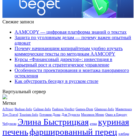
Свежие записи
AAMCOPY — цифровая платформа знаний о текстах
Защита по уголовным делам — почему важен опытный
адвокат
Почему начинающим копирайтерам удобно изучать
коммерческие тексты по методикам AAMCOPY
Курсы «Финансовый директор»: инвестиция в
карьерный рост и стратегическое управление
Особенности проектирования и монтажа панорамного
остекления
Как обустроить беседку в русском стиле
Виртуальный сервер
Метки
A Priori
Buduar-Info
Culinar-Info
Fashion-Verdict
Games-Dom
Glamour-Info
Mastertours
Top-Travel
Tourism-Info
Готовим Дома
Для Туриста
Миллион Меню
Окно в Европу
Элина Быстрицкая
куриная
Чебупели
ачма
печень
фаршированный перец
хлебцы