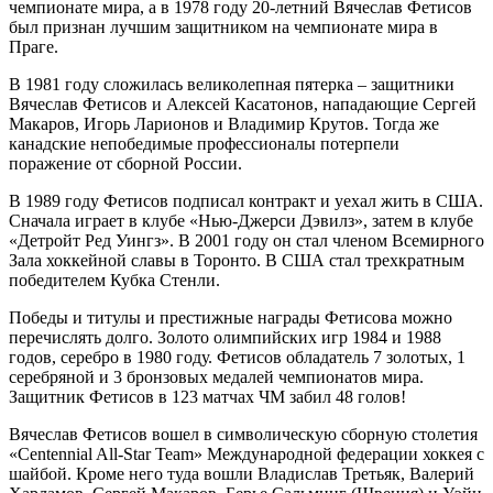
чемпионате мира, а в 1978 году 20-летний Вячеслав Фетисов
был признан лучшим защитником на чемпионате мира в
Праге.
В 1981 году сложилась великолепная пятерка – защитники
Вячеслав Фетисов и Алексей Касатонов, нападающие Сергей
Макаров, Игорь Ларионов и Владимир Крутов. Тогда же
канадские непобедимые профессионалы потерпели
поражение от сборной России.
В 1989 году Фетисов подписал контракт и уехал жить в США.
Сначала играет в клубе «Нью-Джерси Дэвилз», затем в клубе
«Детройт Ред Уингз». В 2001 году он стал членом Всемирного
Зала хоккейной славы в Торонто. В США стал трехкратным
победителем Кубка Стенли.
Победы и титулы и престижные награды Фетисова можно
перечислять долго. Золото олимпийских игр 1984 и 1988
годов, серебро в 1980 году. Фетисов обладатель 7 золотых, 1
серебряной и 3 бронзовых медалей чемпионатов мира.
Защитник Фетисов в 123 матчах ЧМ забил 48 голов!
Вячеслав Фетисов вошел в символическую сборную столетия
«Centennial All-Star Team» Международной федерации хоккея с
шайбой. Кроме него туда вошли Владислав Третьяк, Валерий