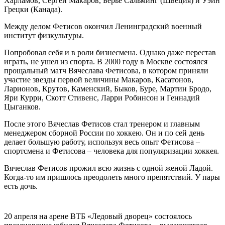
Харламов, Сергей Макаров, Берье Сальминг (Швеция) и Уэйн
Грецки (Канада).
Между делом Фетисов окончил Ленинградский военный
институт физкультуры.
Попробовал себя и в роли бизнесмена. Однако даже перестав
играть, не ушел из спорта. В 2000 году в Москве состоялся
прощальный матч Вячеслава Фетисова, в котором приняли
участие звезды первой величины Макаров, Касатонов,
Ларионов, Крутов, Каменский, Быков, Буре, Мартин Бродо,
Яри Курри, Скотт Стивенс, Ларри Робинсон и Геннадий
Цыганков.
После этого Вячеслав Фетисов стал тренером и главным
менеджером сборной России по хоккею. Он и по сей день
делает большую работу, используя весь опыт Фетисова –
спортсмена и Фетисова – человека для популяризации хоккея.
Вячеслав Фетисов прожил всю жизнь с одной женой Ладой.
Когда-то им пришлось преодолеть много препятствий. У пары
есть дочь.
20 апреля на арене ВТБ «Ледовый дворец» состоялось