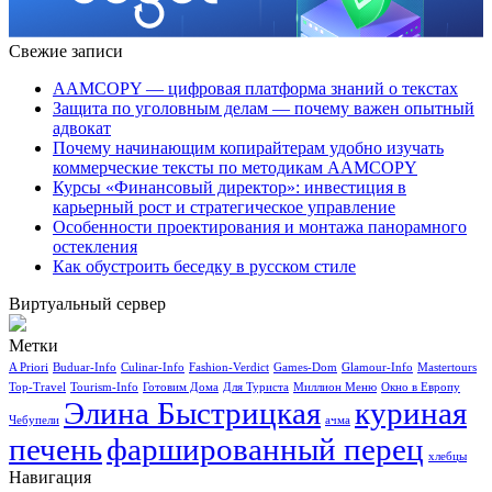
Свежие записи
AAMCOPY — цифровая платформа знаний о текстах
Защита по уголовным делам — почему важен опытный
адвокат
Почему начинающим копирайтерам удобно изучать
коммерческие тексты по методикам AAMCOPY
Курсы «Финансовый директор»: инвестиция в
карьерный рост и стратегическое управление
Особенности проектирования и монтажа панорамного
остекления
Как обустроить беседку в русском стиле
Виртуальный сервер
Метки
A Priori
Buduar-Info
Culinar-Info
Fashion-Verdict
Games-Dom
Glamour-Info
Mastertours
Top-Travel
Tourism-Info
Готовим Дома
Для Туриста
Миллион Меню
Окно в Европу
Элина Быстрицкая
куриная
Чебупели
ачма
печень
фаршированный перец
хлебцы
Навигация