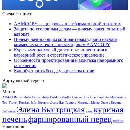
Свежие записи
AAMCOPY — цифровая платформа знаний о текстах
Защита по уголовным делам — почему важен опытный
адвокат
Почему начинающим копирайтерам удобно изучать
коммерческие тексты по методикам AAMCOPY
Курсы «Финансовый директор»: инвестиция в
карьерный рост и стратегическое управление
Особенности проектирования и монтажа панорамного
остекления
Как обустроить беседку в русском стиле
Виртуальный сервер
Метки
A Priori
Buduar-Info
Culinar-Info
Fashion-Verdict
Games-Dom
Glamour-Info
Mastertours
Top-Travel
Tourism-Info
Готовим Дома
Для Туриста
Миллион Меню
Окно в Европу
Элина Быстрицкая
куриная
Чебупели
ачма
печень
фаршированный перец
хлебцы
Навигация