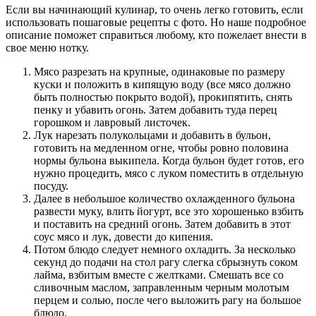
Если вы начинающий кулинар, то очень легко готовить, если
использовать пошаговые рецепты с фото. Но наше подробное
описание поможет справиться любому, кто пожелает внести в
свое меню нотку.
Мясо разрезать на крупные, одинаковые по размеру
куски и положить в кипящую воду (все мясо должно
быть полностью покрыто водой), прокипятить, снять
пенку и убавить огонь. Затем добавить туда перец
горошком и лавровый листочек.
Лук нарезать полукольцами и добавить в бульон,
готовить на медленном огне, чтобы ровно половина
нормы бульона выкипела. Когда бульон будет готов, его
нужно процедить, мясо с луком поместить в отдельную
посуду.
Далее в небольшое количество охлажденного бульона
развести муку, влить йогурт, все это хорошенько взбить
и поставить на средний огонь. Затем добавить в этот
соус мясо и лук, довести до кипения.
Потом блюдо следует немного охладить. За несколько
секунд до подачи на стол рагу слегка сбрызнуть соком
лайма, взбитым вместе с желтками. Смешать все со
сливочным маслом, заправленным черным молотым
перцем и солью, после чего выложить рагу на большое
блюдо.