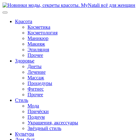
Перейти
к
содержимому
Красота
Косметика
Косметология
Маникюр
Макияж
Эпиляция
Прочее
Здоровье
Диеты
Лечение
Массаж
Процедуры
Фитнес
Прочее
Стиль
Мода
Причёски
Подиум
Украшения, аксессуары
Звёздный стиль
Культура
Дом, быт