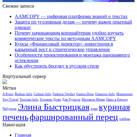
Свежие записи
AAMCOPY — цифровая платформа знаний о текстах
Защита по уголовным делам — почему важен опытный
адвокат
Почему начинающим копирайтерам удобно изучать
коммерческие тексты по методикам AAMCOPY
Курсы «Финансовый директор»: инвестиция в
карьерный рост и стратегическое управление
Особенности проектирования и монтажа панорамного
остекления
Как обустроить беседку в русском стиле
Виртуальный сервер
Метки
A Priori
Buduar-Info
Culinar-Info
Fashion-Verdict
Games-Dom
Glamour-Info
Mastertours
Top-Travel
Tourism-Info
Готовим Дома
Для Туриста
Миллион Меню
Окно в Европу
Элина Быстрицкая
куриная
Чебупели
ачма
печень
фаршированный перец
хлебцы
Навигация
Главная