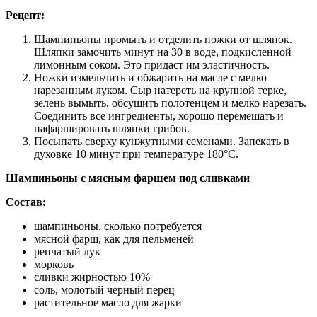
Рецепт:
Шампиньоны промыть и отделить ножки от шляпок.
Шляпки замочить минут на 30 в воде, подкисленной
лимонным соком. Это придаст им эластичность.
Ножки измельчить и обжарить на масле с мелко
нарезанным луком. Сыр натереть на крупной терке,
зелень вымыть, обсушить полотенцем и мелко нарезать.
Соединить все ингредиенты, хорошо перемешать и
нафаршировать шляпки грибов.
Посыпать сверху кунжутными семенами. Запекать в
духовке 10 минут при температуре 180°C.
Шампиньоны с мясным фаршем под сливками
Состав:
шампиньоны, сколько потребуется
мясной фарш, как для пельменей
репчатый лук
морковь
сливки жирностью 10%
соль, молотый черный перец
растительное масло для жарки