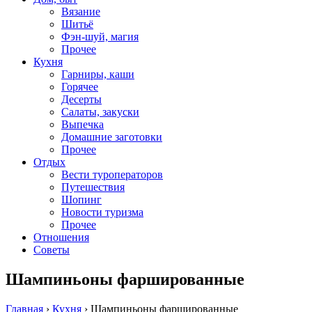
Вязание
Шитьё
Фэн-шуй, магия
Прочее
Кухня
Гарниры, каши
Горячее
Десерты
Салаты, закуски
Выпечка
Домашние заготовки
Прочее
Отдых
Вести туроператоров
Путешествия
Шопинг
Новости туризма
Прочее
Отношения
Советы
Шампиньоны фаршированные
Главная
›
Кухня
›
Шампиньоны фаршированные