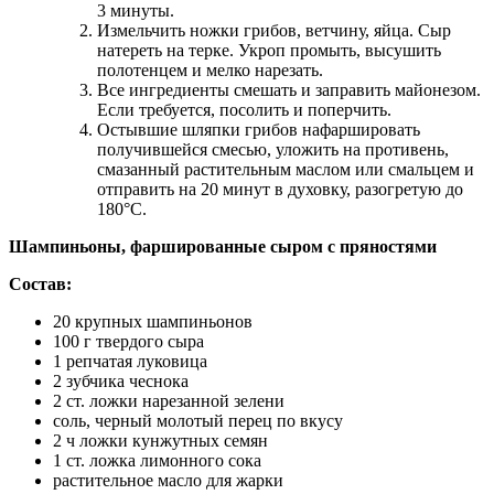
3 минуты.
Измельчить ножки грибов, ветчину, яйца. Сыр
натереть на терке. Укроп промыть, высушить
полотенцем и мелко нарезать.
Все ингредиенты смешать и заправить майонезом.
Если требуется, посолить и поперчить.
Остывшие шляпки грибов нафаршировать
получившейся смесью, уложить на противень,
смазанный растительным маслом или смальцем и
отправить на 20 минут в духовку, разогретую до
180°C.
Шампиньоны, фаршированные сыром с пряностями
Состав:
20 крупных шампиньонов
100 г твердого сыра
1 репчатая луковица
2 зубчика чеснока
2 ст. ложки нарезанной зелени
соль, черный молотый перец по вкусу
2 ч ложки кунжутных семян
1 ст. ложка лимонного сока
растительное масло для жарки