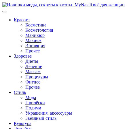
Перейти
к
содержимому
Красота
Косметика
Косметология
Маникюр
Макияж
Эпиляция
Прочее
Здоровье
Диеты
Лечение
Массаж
Процедуры
Фитнес
Прочее
Стиль
Мода
Причёски
Подиум
Украшения, аксессуары
Звёздный стиль
Культура
Дом, быт