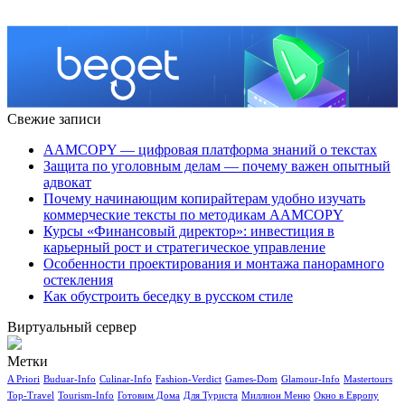
Свежие записи
AAMCOPY — цифровая платформа знаний о текстах
Защита по уголовным делам — почему важен опытный
адвокат
Почему начинающим копирайтерам удобно изучать
коммерческие тексты по методикам AAMCOPY
Курсы «Финансовый директор»: инвестиция в
карьерный рост и стратегическое управление
Особенности проектирования и монтажа панорамного
остекления
Как обустроить беседку в русском стиле
Виртуальный сервер
Метки
A Priori
Buduar-Info
Culinar-Info
Fashion-Verdict
Games-Dom
Glamour-Info
Mastertours
Top-Travel
Tourism-Info
Готовим Дома
Для Туриста
Миллион Меню
Окно в Европу