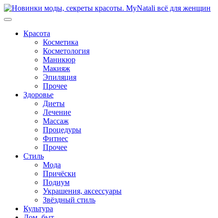
Перейти
к
содержимому
Красота
Косметика
Косметология
Маникюр
Макияж
Эпиляция
Прочее
Здоровье
Диеты
Лечение
Массаж
Процедуры
Фитнес
Прочее
Стиль
Мода
Причёски
Подиум
Украшения, аксессуары
Звёздный стиль
Культура
Дом, быт