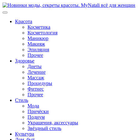
Перейти
к
содержимому
Красота
Косметика
Косметология
Маникюр
Макияж
Эпиляция
Прочее
Здоровье
Диеты
Лечение
Массаж
Процедуры
Фитнес
Прочее
Стиль
Мода
Причёски
Подиум
Украшения, аксессуары
Звёздный стиль
Культура
Дом, быт