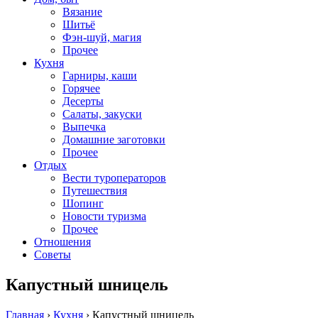
Вязание
Шитьё
Фэн-шуй, магия
Прочее
Кухня
Гарниры, каши
Горячее
Десерты
Салаты, закуски
Выпечка
Домашние заготовки
Прочее
Отдых
Вести туроператоров
Путешествия
Шопинг
Новости туризма
Прочее
Отношения
Советы
Капустный шницель
Главная
›
Кухня
›
Капустный шницель