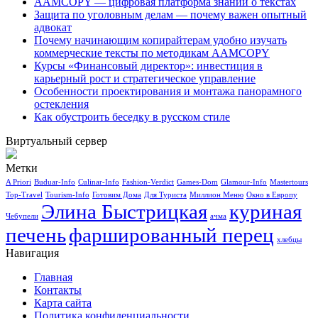
AAMCOPY — цифровая платформа знаний о текстах
Защита по уголовным делам — почему важен опытный
адвокат
Почему начинающим копирайтерам удобно изучать
коммерческие тексты по методикам AAMCOPY
Курсы «Финансовый директор»: инвестиция в
карьерный рост и стратегическое управление
Особенности проектирования и монтажа панорамного
остекления
Как обустроить беседку в русском стиле
Виртуальный сервер
Метки
A Priori
Buduar-Info
Culinar-Info
Fashion-Verdict
Games-Dom
Glamour-Info
Mastertours
Top-Travel
Tourism-Info
Готовим Дома
Для Туриста
Миллион Меню
Окно в Европу
Элина Быстрицкая
куриная
Чебупели
ачма
печень
фаршированный перец
хлебцы
Навигация
Главная
Контакты
Карта сайта
Политика конфиденциальности