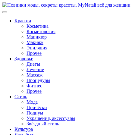
Перейти
к
содержимому
Красота
Косметика
Косметология
Маникюр
Макияж
Эпиляция
Прочее
Здоровье
Диеты
Лечение
Массаж
Процедуры
Фитнес
Прочее
Стиль
Мода
Причёски
Подиум
Украшения, аксессуары
Звёздный стиль
Культура
Дом, быт