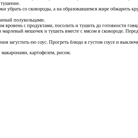
 тушение.
рки убрать со сковороды, а на образовавшемся жире обжарить 
занный полукольцами.
ом вровень с продуктами, посолить и тушить до готовности гов
 в марлевый мешочек и тушить вместе с мясом в сковороде. Пере
ия загустить ею соус. Прогреть блюдо в густом соусе и выключ
 макаронами, картофелем, рисом.