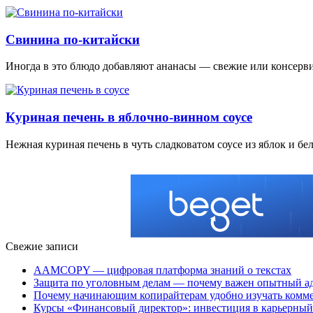
Свинина по-китайски
Иногда в это блюдо добавляют ананасы — свежие или консерв
Куриная печень в яблочно-винном соусе
Нежная куриная печень в чуть сладковатом соусе из яблок и бе
Свежие записи
AAMCOPY — цифровая платформа знаний о текстах
Защита по уголовным делам — почему важен опытный а
Почему начинающим копирайтерам удобно изучать ком
Курсы «Финансовый директор»: инвестиция в карьерный 