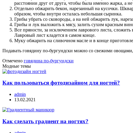
расстоянии друг от друга, чтобы была именно жарка, а не
Отдельно обжарить бекон, нарезанный на кусочки. Шква
образом, чтобы внутри осталась небольшая сыринка.
Грибы убрать со сковороды, а на ней обжарить лук, наре
Грибы и лук выложить к мясу, залить сухим красным вин
Все пряности, за исключением лаврового листа, сложить
Лавровый лист кладется в самом конце.
Муку обжарить на сливочном масле и в конце приготовлен
Подавать говядину по-бургундски можно со свежими овощами,
Отмечено
говядина по-бургундски
Модные темы
Как пользоваться фотодизайном для ногтей?
admin
13.02.2021
Как сделать градиент на ногтях?
admin