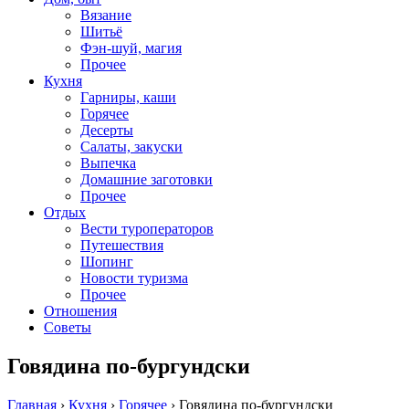
Вязание
Шитьё
Фэн-шуй, магия
Прочее
Кухня
Гарниры, каши
Горячее
Десерты
Салаты, закуски
Выпечка
Домашние заготовки
Прочее
Отдых
Вести туроператоров
Путешествия
Шопинг
Новости туризма
Прочее
Отношения
Советы
Говядина по-бургундски
Главная
›
Кухня
›
Горячее
›
Говядина по-бургундски