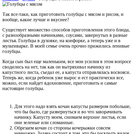
Так все-таки, как приготовить голубцы с мясом и рисом, и
вообще, какие лучше и вкуснее?
Существует множество способов приготовления этого блюда,
с разнообразными начинками, соусами, завернутых в разные
листья. Голубцы в духовке, на конфорке, а теперь уже и в
мультиварке. В моей семье очень прочно прижились ленивые
голубцы.
Когда сын был еще маленьким, все мои усилия в этом вопросе
сводились на нет, так как он вытряхивал начинку из
капустного листа, съедал ее, а капуста отправлялась восвояси.
Теперь же, когда ребенок уже вырос и ест практически все,
можно, если найдет вдохновение, приготовить и самые
настоящие голубцы.
Для этого надо взять кочан капусты размером побольше,
что бы было, где развернуться и во что заворачивать
начинку. Капусту моем, снимаем верхние листья, если
они зеленые или сломанные.
Обрезаем кочан со стороны кочерыжки совсем
немножко. Задача состоит в том, что бы раскрыть вилок