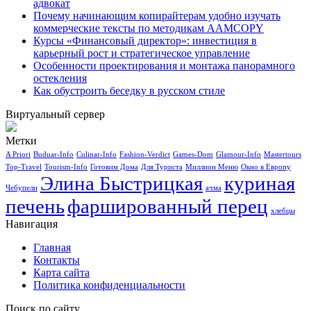
адвокат
Почему начинающим копирайтерам удобно изучать
коммерческие тексты по методикам AAMCOPY
Курсы «Финансовый директор»: инвестиция в
карьерный рост и стратегическое управление
Особенности проектирования и монтажа панорамного
остекления
Как обустроить беседку в русском стиле
Виртуальный сервер
Метки
A Priori
Buduar-Info
Culinar-Info
Fashion-Verdict
Games-Dom
Glamour-Info
Mastertours
Top-Travel
Tourism-Info
Готовим Дома
Для Туриста
Миллион Меню
Окно в Европу
Элина Быстрицкая
куриная
Чебупели
ачма
печень
фаршированный перец
хлебцы
Навигация
Главная
Контакты
Карта сайта
Политика конфиденциальности
Поиск по сайту