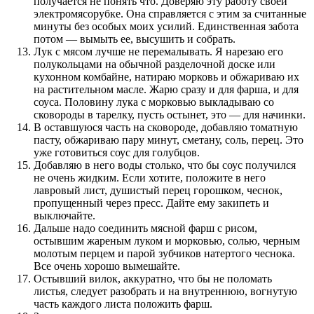
получается не понять что. Доверяю эту работу своей
электромясорубке. Она справляется с этим за считанные
минуты без особых моих усилий. Единственная забота
потом — вымыть ее, высушить и собрать.
Лук с мясом лучше не перемалывать. Я нарезаю его
полукольцами на обычной разделочной доске или
кухонном комбайне, натираю морковь и обжариваю их
на растительном масле. Жарю сразу и для фарша, и для
соуса. Половину лука с морковью выкладываю со
сковороды в тарелку, пусть остынет, это — для начинки.
В оставшуюся часть на сковороде, добавляю томатную
пасту, обжариваю пару минут, сметану, соль, перец. Это
уже готовиться соус для голубцов.
Добавляю в него воды столько, что бы соус получился
не очень жидким. Если хотите, положите в него
лавровый лист, душистый перец горошком, чеснок,
пропущенный через пресс. Дайте ему закипеть и
выключайте.
Дальше надо соединить мясной фарш с рисом,
остывшим жареным луком и морковью, солью, черным
молотым перцем и парой зубчиков натертого чеснока.
Все очень хорошо вымешайте.
Остывший вилок, аккуратно, что бы не поломать
листья, следует разобрать и на внутреннюю, вогнутую
часть каждого листа положить фарш.