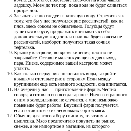
ладошку. Моем до тех пор, пока вода не будет сливаться
прозрачной.
Засыпать зерно следует в кипящую воду. Стремиться к
тому, что бы у нас получился рис рассыпчатый, как на
плов, здесь совсем не обязательно. Голубцы будут
тушиться в соусе, продолжать впитывать в себя
дополнительную жидкость и начинка будет совсем не
рассыпчатой, наоборот, получится такая сочная
тефтелька.
Крышку кастрюли, во время кипения, плотно не
закрывайте. Оставьте маленькую щелку для выхода
пара. Иначе, содержимое вашей кастрюли может
уплыть.
Как только сверху риса не осталось воды, закройте
крышку и отставьте рис в сторонку. Если между
крупинками еще есть немного жидкости, она впитается.
На очереди у нас — приготовление фарша. Честно
говоря, я готовлю его всегда заранее. Ничего страшного
с ним в холодильнике не случится, а мне немножко
поменьше будет работы. Вкусный фарш получается,
если готовить его из нескольких сортов мяса.
Обычно, для этого я беру свинину, телятину и
цыпленка. Мясо предпочитаю покупать на рынке,
свежее, а не импортное в магазине, из которого