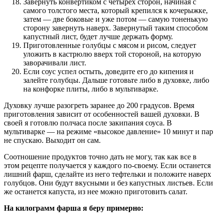
Завернуть конвертиком с четырех сторон, начиная с
самого толстого места, который крепился к кочерыжке,
затем — две боковые и уже потом — самую тоненькую
сторону завернуть наверх. Завернутый таким способом
капустный лист, будет лучше держать форму.
Приготовленные голубцы с мясом и рисом, следует
уложить в кастрюлю вверх той стороной, на которую
заворачивали лист.
Если соус успел остыть, доведите его до кипения и
залейте голубцы. Дальше готовьте либо в духовке, либо
на конфорке плиты, либо в мультиварке.
Духовку лучше разогреть заранее до 200 градусов. Время
приготовления зависит от особенностей вашей духовки. В
своей я готовлю полчаса после закипания соуса. В
мультиварке — на режиме «высокое давление» 10 минут и пар
не спускаю. Выходит он сам.
Соотношение продуктов точно дать не могу, так как все в
этом рецепте получается у каждого по-своему. Если останется
лишний фарш, сделайте из него тефтельки и положите наверх
голубцов. Они будут вкусными и без капустных листьев. Если
же останется капуста, из нее можно приготовить салат.
На килограмм фарша я беру примерно: