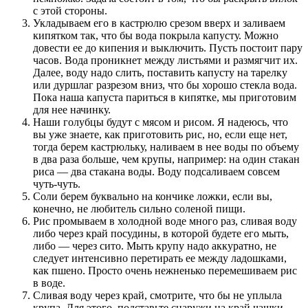
с этой стороны.
Укладываем его в кастрюлю срезом вверх и заливаем
кипятком так, что бы вода покрыла капусту. Можно
довести ее до кипения и выключить. Пусть постоит пару
часов. Вода проникнет между листьями и размягчит их.
Далее, воду надо слить, поставить капусту на тарелку
или дуршлаг разрезом вниз, что бы хорошо стекла вода.
Пока наша капуста париться в кипятке, мы приготовим
для нее начинку.
Наши голубцы будут с мясом и рисом. Я надеюсь, что
вы уже знаете, как приготовить рис, но, если еще нет,
тогда берем кастрюльку, наливаем в нее воды по объему
в два раза больше, чем крупы, например: на один стакан
риса — два стакана воды. Воду подсаливаем совсем
чуть-чуть.
Соли берем буквально на кончике ложки, если вы,
конечно, не любитель сильно соленой пищи.
Рис промываем в холодной воде много раз, сливая воду
либо через край посудины, в которой будете его мыть,
либо — через сито. Мыть крупу надо аккуратно, не
следует интенсивно перетирать ее между ладошками,
как пшено. Просто очень нежненько перемешиваем рис
в воде.
Сливая воду через край, смотрите, что бы не уплыла
крупа. Для этого, подставьте снаружи на край чашки