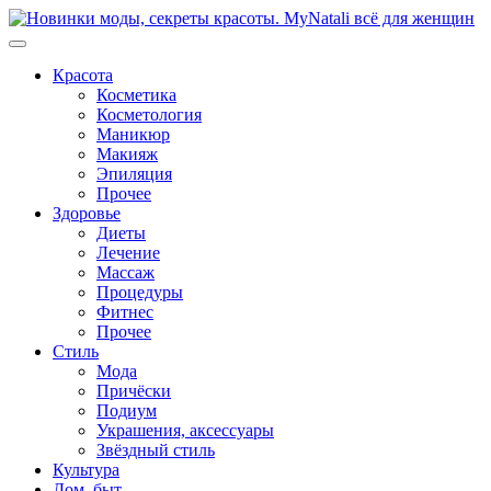
Перейти
к
содержимому
Красота
Косметика
Косметология
Маникюр
Макияж
Эпиляция
Прочее
Здоровье
Диеты
Лечение
Массаж
Процедуры
Фитнес
Прочее
Стиль
Мода
Причёски
Подиум
Украшения, аксессуары
Звёздный стиль
Культура
Дом, быт