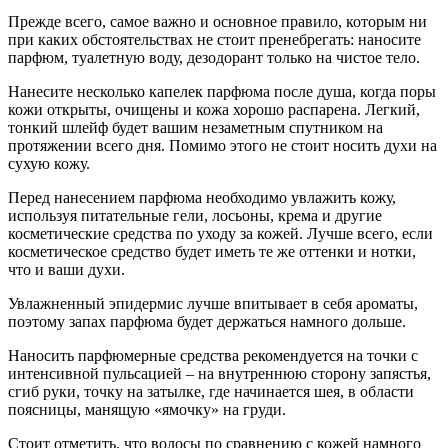
Прежде всего, самое важно и основное правило, которым ни
при каких обстоятельствах не стоит пренебрегать: наносите
парфюм, туалетную воду, дезодорант только на чистое тело.
Нанесите несколько капелек парфюма после душа, когда поры
кожи открыты, очищены и кожа хорошо распарена. Легкий,
тонкий шлейф будет вашим незаметным спутником на
протяжении всего дня. Помимо этого не стоит носить духи на
сухую кожу.
Перед нанесением парфюма необходимо увлажить кожу,
используя питательные гели, лосьоны, крема и другие
косметические средства по уходу за кожей. Лучше всего, если
косметическое средство будет иметь те же оттенки и нотки,
что и ваши духи.
Увлажненный эпидермис лучше впитывает в себя ароматы,
поэтому запах парфюма будет держаться намного дольше.
Наносить парфюмерные средства рекомендуется на точки с
интенсивной пульсацией – на внутреннюю сторону запястья,
сгиб руки, точку на затылке, где начинается шея, в области
поясницы, манящую «ямочку» на груди.
Стоит отметить, что волосы по сравнению с кожей намного