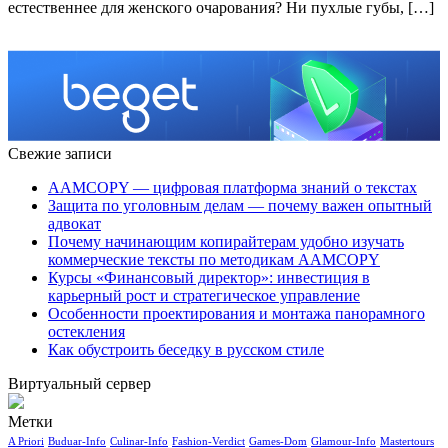
естественнее для женского очарования? Ни пухлые губы, […]
Свежие записи
AAMCOPY — цифровая платформа знаний о текстах
Защита по уголовным делам — почему важен опытный
адвокат
Почему начинающим копирайтерам удобно изучать
коммерческие тексты по методикам AAMCOPY
Курсы «Финансовый директор»: инвестиция в
карьерный рост и стратегическое управление
Особенности проектирования и монтажа панорамного
остекления
Как обустроить беседку в русском стиле
Виртуальный сервер
Метки
A Priori
Buduar-Info
Culinar-Info
Fashion-Verdict
Games-Dom
Glamour-Info
Mastertours