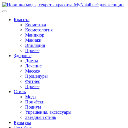
Перейти
к
содержимому
Красота
Косметика
Косметология
Маникюр
Макияж
Эпиляция
Прочее
Здоровье
Диеты
Лечение
Массаж
Процедуры
Фитнес
Прочее
Стиль
Мода
Причёски
Подиум
Украшения, аксессуары
Звёздный стиль
Культура
Дом, быт