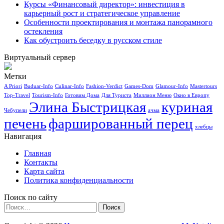
Курсы «Финансовый директор»: инвестиция в
карьерный рост и стратегическое управление
Особенности проектирования и монтажа панорамного
остекления
Как обустроить беседку в русском стиле
Виртуальный сервер
Метки
A Priori
Buduar-Info
Culinar-Info
Fashion-Verdict
Games-Dom
Glamour-Info
Mastertours
Top-Travel
Tourism-Info
Готовим Дома
Для Туриста
Миллион Меню
Окно в Европу
Элина Быстрицкая
куриная
Чебупели
ачма
печень
фаршированный перец
хлебцы
Навигация
Главная
Контакты
Карта сайта
Политика конфиденциальности
Поиск по сайту
Найти: