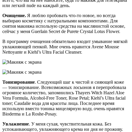
всего, что вы на нее наносите, будь то макияж для телеэкрана
или легкий nude на каждый день.
Очищение.
Я люблю пробовать что-то новое, но всегда
выбираю косметику с натуральными компонентами. Для
снятия макияжа использую средства на маслянистой основе,
сейчас у меня Guerlain Secret de Purete Crystal Lotus Flower.
В программу очищения обязательно входит умывание мягкой
увлажняющей пенкой. Мне очень нравится Avene Mousse
Nettoyante и Kiehl’s Ultra Facial Cleanser.
Тонизирование
. Следующий шаг к чистой и сияющей коже
— тонизирование. Всевозможных лосьонов я перепробовала
огромное количество, запомнились Thayers Witch Hazel Aloe
Vera Formula, Alcohol-Free Toner, Rose Petal; Кiehl’s Ultra facial
toner; Caudalie вода для красоты лица. Последнее время
использую вместо тоника мицелярную воду, очень нравятся
Bioderma и La Roshe-Posay.
Увлажнение
. У меня сухая, чувствительная кожа. Без
успокаивающего, увлажняющего крема ни дня не проживу.