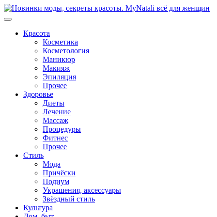
Перейти
к
содержимому
Красота
Косметика
Косметология
Маникюр
Макияж
Эпиляция
Прочее
Здоровье
Диеты
Лечение
Массаж
Процедуры
Фитнес
Прочее
Стиль
Мода
Причёски
Подиум
Украшения, аксессуары
Звёздный стиль
Культура
Дом, быт