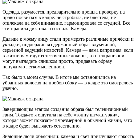
Одежда, разумеется, предварительно прошла проверку на
право появиться в кадре: не стробила, не блестела, не
отвлекала на себя внимание, гармонировала со студией. Все
эти правила диктовала госпожа Камера.
Дальше к моему лицу стали примерять различные причёски и
укладки, поддерживая сдержанный образ вдумчивой,
серьёзной ведущей новостей. Камера — дама капризная: если
в жизни вам идут естественные локоны, то на экране они
могут выглядеть слишком просто, придавать образу
ненужную легкомысленность.
Так было в моем случае. В итоге мы остановились на
убранных волосах на пробор сбоку — в кадре это смотрелось
удачно.
Завершающим этапом создания образа был телевизионный
грим. Тогда-то я ощутила на себе «тонну штукатурки»,
которая может показаться чрезмерной в обычной жизни, зато
в кадре будет выглядеть естественно.
Знающие люди объяснили: камера и свет приглушают яркость