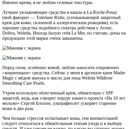
Именно крема, я не люблю гелевые текстуры.
Лучшие увлажняющие средства я нашла в La Roche-Posay
(мой фаворит — Toleriane Rishe, успокаивающий защитный
крем для кожи, склонной к аллергическим реакциям), есть
хорошие средства подобного спектра действия у Avene,
Doliva, Weleda. Иногда балую себя La Mer, но считаю, цены на
продукцию этой марки очень завышены.
Перед сном, особенно зимой, люблю наносить откровенно
«жирненькие» средства. Сейчас у меня в арсенале крем Madre
Magic с мёдом манука и масло для лица Weleda Wildrose
Smoothing Care Pearls.
Утром использую облегченный крем, обязательно с SPF
защитой, ведь, как говорит хирург нашего проекта «На 10 лет
моложе» Сергей Блохин, ультрафиолет ускоряет старение
кожи в два раза.
Чем больше стрессов испытывает кожа, тем внимательней
следует относиться к обязательным этапам ухода и к выбору
средств. И уже совсем не важно, по какую вы сторону экрана,