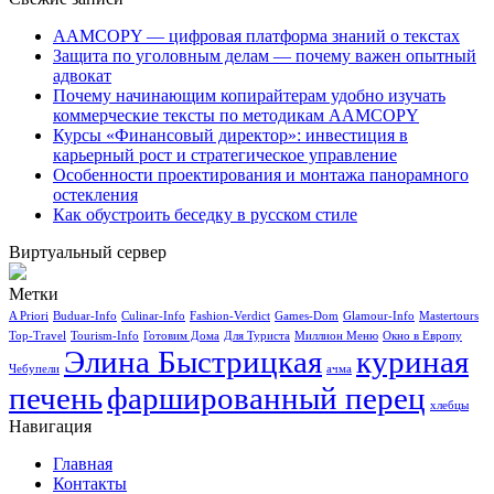
AAMCOPY — цифровая платформа знаний о текстах
Защита по уголовным делам — почему важен опытный
адвокат
Почему начинающим копирайтерам удобно изучать
коммерческие тексты по методикам AAMCOPY
Курсы «Финансовый директор»: инвестиция в
карьерный рост и стратегическое управление
Особенности проектирования и монтажа панорамного
остекления
Как обустроить беседку в русском стиле
Виртуальный сервер
Метки
A Priori
Buduar-Info
Culinar-Info
Fashion-Verdict
Games-Dom
Glamour-Info
Mastertours
Top-Travel
Tourism-Info
Готовим Дома
Для Туриста
Миллион Меню
Окно в Европу
Элина Быстрицкая
куриная
Чебупели
ачма
печень
фаршированный перец
хлебцы
Навигация
Главная
Контакты