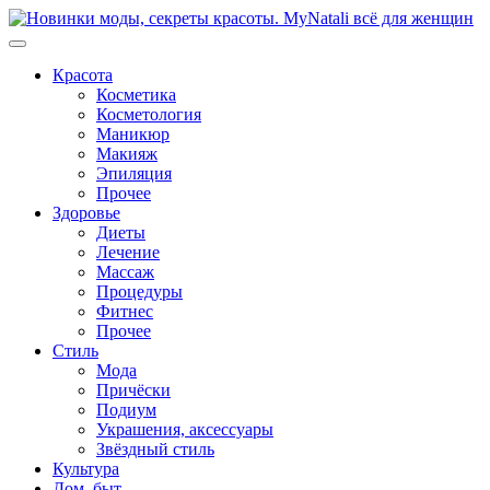
Перейти
к
содержимому
Красота
Косметика
Косметология
Маникюр
Макияж
Эпиляция
Прочее
Здоровье
Диеты
Лечение
Массаж
Процедуры
Фитнес
Прочее
Стиль
Мода
Причёски
Подиум
Украшения, аксессуары
Звёздный стиль
Культура
Дом, быт