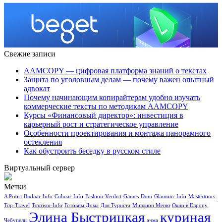
Свежие записи
AAMCOPY — цифровая платформа знаний о текстах
Защита по уголовным делам — почему важен опытный
адвокат
Почему начинающим копирайтерам удобно изучать
коммерческие тексты по методикам AAMCOPY
Курсы «Финансовый директор»: инвестиция в
карьерный рост и стратегическое управление
Особенности проектирования и монтажа панорамного
остекления
Как обустроить беседку в русском стиле
Виртуальный сервер
Метки
A Priori
Buduar-Info
Culinar-Info
Fashion-Verdict
Games-Dom
Glamour-Info
Mastertours
Top-Travel
Tourism-Info
Готовим Дома
Для Туриста
Миллион Меню
Окно в Европу
Элина Быстрицкая
куриная
Чебупели
ачма