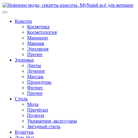
Перейти
к
содержимому
Красота
Косметика
Косметология
Маникюр
Макияж
Эпиляция
Прочее
Здоровье
Диеты
Лечение
Массаж
Процедуры
Фитнес
Прочее
Стиль
Мода
Причёски
Подиум
Украшения, аксессуары
Звёздный стиль
Культура
Дом, быт