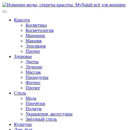
Перейти
к
содержимому
Красота
Косметика
Косметология
Маникюр
Макияж
Эпиляция
Прочее
Здоровье
Диеты
Лечение
Массаж
Процедуры
Фитнес
Прочее
Стиль
Мода
Причёски
Подиум
Украшения, аксессуары
Звёздный стиль
Культура
Дом, быт