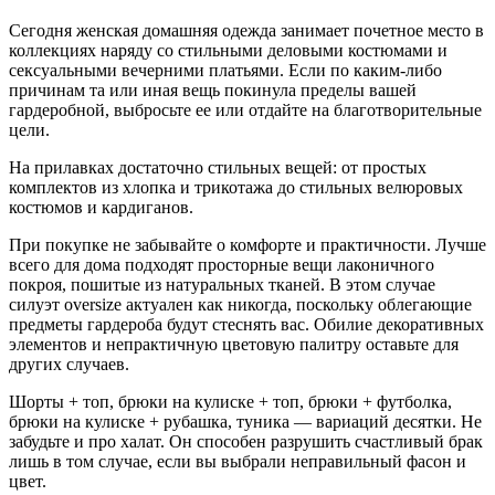
Сегодня женская домашняя одежда занимает почетное место в
коллекциях наряду со стильными деловыми костюмами и
сексуальными вечерними платьями. Если по каким-либо
причинам та или иная вещь покинула пределы вашей
гардеробной, выбросьте ее или отдайте на благотворительные
цели.
На прилавках достаточно стильных вещей: от простых
комплектов из хлопка и трикотажа до стильных велюровых
костюмов и кардиганов.
При покупке не забывайте о комфорте и практичности. Лучше
всего для дома подходят просторные вещи лаконичного
покроя, пошитые из натуральных тканей. В этом случае
силуэт oversize актуален как никогда, поскольку облегающие
предметы гардероба будут стеснять вас. Обилие декоративных
элементов и непрактичную цветовую палитру оставьте для
других случаев.
Шорты + топ, брюки на кулиске + топ, брюки + футболка,
брюки на кулиске + рубашка, туника — вариаций десятки. Не
забудьте и про халат. Он способен разрушить счастливый брак
лишь в том случае, если вы выбрали неправильный фасон и
цвет.